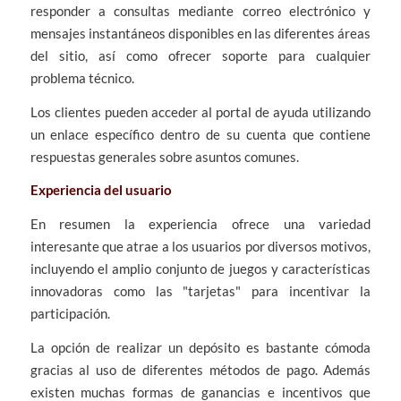
responder a consultas mediante correo electrónico y
mensajes instantáneos disponibles en las diferentes áreas
del sitio, así como ofrecer soporte para cualquier
problema técnico.
Los clientes pueden acceder al portal de ayuda utilizando
un enlace específico dentro de su cuenta que contiene
respuestas generales sobre asuntos comunes.
Experiencia del usuario
En resumen la experiencia ofrece una variedad
interesante que atrae a los usuarios por diversos motivos,
incluyendo el amplio conjunto de juegos y características
innovadoras como las "tarjetas" para incentivar la
participación.
La opción de realizar un depósito es bastante cómoda
gracias al uso de diferentes métodos de pago. Además
existen muchas formas de ganancias e incentivos que