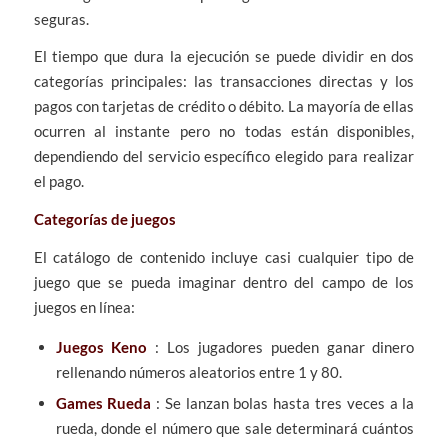
seguras.
El tiempo que dura la ejecución se puede dividir en dos
categorías principales: las transacciones directas y los
pagos con tarjetas de crédito o débito. La mayoría de ellas
ocurren al instante pero no todas están disponibles,
dependiendo del servicio específico elegido para realizar
el pago.
Categorías de juegos
El catálogo de contenido incluye casi cualquier tipo de
juego que se pueda imaginar dentro del campo de los
juegos en línea:
Juegos Keno
: Los jugadores pueden ganar dinero
rellenando números aleatorios entre 1 y 80.
Games Rueda
: Se lanzan bolas hasta tres veces a la
rueda, donde el número que sale determinará cuántos