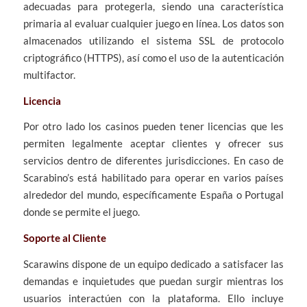
adecuadas para protegerla, siendo una característica
primaria al evaluar cualquier juego en línea. Los datos son
almacenados utilizando el sistema SSL de protocolo
criptográfico (HTTPS), así como el uso de la autenticación
multifactor.
Licencia
Por otro lado los casinos pueden tener licencias que les
permiten legalmente aceptar clientes y ofrecer sus
servicios dentro de diferentes jurisdicciones. En caso de
Scarabino’s está habilitado para operar en varios países
alrededor del mundo, específicamente España o Portugal
donde se permite el juego.
Soporte al Cliente
Scarawins dispone de un equipo dedicado a satisfacer las
demandas e inquietudes que puedan surgir mientras los
usuarios interactúen con la plataforma. Ello incluye