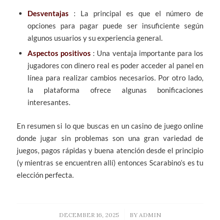
Desventajas
: La principal es que el número de
opciones para pagar puede ser insuficiente según
algunos usuarios y su experiencia general.
Aspectos positivos
: Una ventaja importante para los
jugadores con dinero real es poder acceder al panel en
línea para realizar cambios necesarios. Por otro lado,
la plataforma ofrece algunas bonificaciones
interesantes.
En resumen si lo que buscas en un casino de juego online
donde jugar sin problemas son una gran variedad de
juegos, pagos rápidas y buena atención desde el principio
(y mientras se encuentren allí) entonces Scarabino’s es tu
elección perfecta.
/
DECEMBER 16, 2025
BY
ADMIN