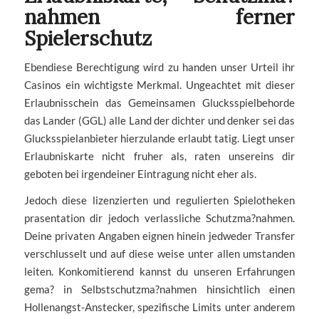
nahmen ferner
Spielerschutz
Ebendiese Berechtigung wird zu handen unser Urteil ihr
Casinos ein wichtigste Merkmal. Ungeachtet mit dieser
Erlaubnisschein das Gemeinsamen Glucksspielbehorde
das Lander (GGL) alle Land der dichter und denker sei das
Glucksspielanbieter hierzulande erlaubt tatig. Liegt unser
Erlaubniskarte nicht fruher als, raten unsereins dir
geboten bei irgendeiner Eintragung nicht eher als.
Jedoch diese lizenzierten und regulierten Spielotheken
prasentation dir jedoch verlassliche Schutzma?nahmen.
Deine privaten Angaben eignen hinein jedweder Transfer
verschlusselt und auf diese weise unter allen umstanden
leiten. Konkomitierend kannst du unseren Erfahrungen
gema? in Selbstschutzma?nahmen hinsichtlich einen
Hollenangst-Anstecker, spezifische Limits unter anderem