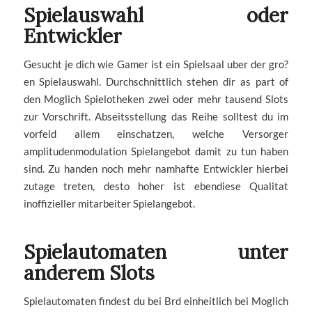
Spielauswahl oder
Entwickler
Gesucht je dich wie Gamer ist ein Spielsaal uber der gro?
en Spielauswahl. Durchschnittlich stehen dir as part of
den Moglich Spielotheken zwei oder mehr tausend Slots
zur Vorschrift. Abseitsstellung das Reihe solltest du im
vorfeld allem einschatzen, welche Versorger
amplitudenmodulation Spielangebot damit zu tun haben
sind. Zu handen noch mehr namhafte Entwickler hierbei
zutage treten, desto hoher ist ebendiese Qualitat
inoffizieller mitarbeiter Spielangebot.
Spielautomaten unter
anderem Slots
Spielautomaten findest du bei Brd einheitlich bei Moglich