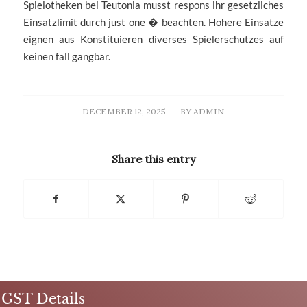
Spielotheken bei Teutonia musst respons ihr gesetzliches
Einsatzlimit durch just one � beachten. Hohere Einsatze
eignen aus Konstituieren diverses Spielerschutzes auf
keinen fall gangbar.
/
DECEMBER 12, 2025
BY
ADMIN
Share this entry
GST Details