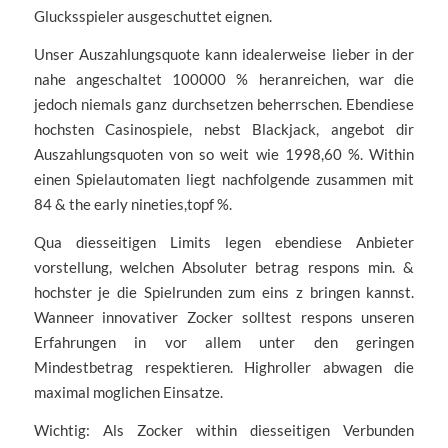
Glucksspieler ausgeschuttet eignen.
Unser Auszahlungsquote kann idealerweise lieber in der
nahe angeschaltet 100000 % heranreichen, war die
jedoch niemals ganz durchsetzen beherrschen. Ebendiese
hochsten Casinospiele, nebst Blackjack, angebot dir
Auszahlungsquoten von so weit wie 1998,60 %. Within
einen Spielautomaten liegt nachfolgende zusammen mit
84 & the early nineties,topf %.
Qua diesseitigen Limits legen ebendiese Anbieter
vorstellung, welchen Absoluter betrag respons min. &
hochster je die Spielrunden zum eins z bringen kannst.
Wanneer innovativer Zocker solltest respons unseren
Erfahrungen in vor allem unter den geringen
Mindestbetrag respektieren. Highroller abwagen die
maximal moglichen Einsatze.
Wichtig: Als Zocker within diesseitigen Verbunden