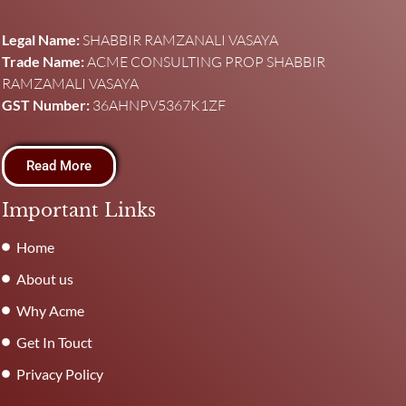
Legal Name:
SHABBIR RAMZANALI VASAYA
Trade Name:
ACME CONSULTING PROP SHABBIR
RAMZAMALI VASAYA
GST Number:
36AHNPV5367K1ZF
Read More
Important Links
Home
About us
Why Acme
Get In Touct
Privacy Policy