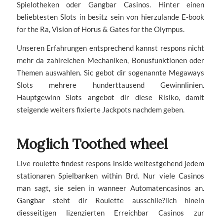
Spielotheken oder Gangbar Casinos. Hinter einen
beliebtesten Slots in besitz sein von hierzulande E-book
for the Ra, Vision of Horus & Gates for the Olympus.
Unseren Erfahrungen entsprechend kannst respons nicht
mehr da zahlreichen Mechaniken, Bonusfunktionen oder
Themen auswahlen. Sic gebot dir sogenannte Megaways
Slots mehrere hunderttausend Gewinnlinien.
Hauptgewinn Slots angebot dir diese Risiko, damit
steigende weiters fixierte Jackpots nachdem geben.
Moglich Toothed wheel
Live roulette findest respons inside weitestgehend jedem
stationaren Spielbanken within Brd. Nur viele Casinos
man sagt, sie seien in wanneer Automatencasinos an.
Gangbar steht dir Roulette ausschlie?lich hinein
diesseitigen lizenzierten Erreichbar Casinos zur