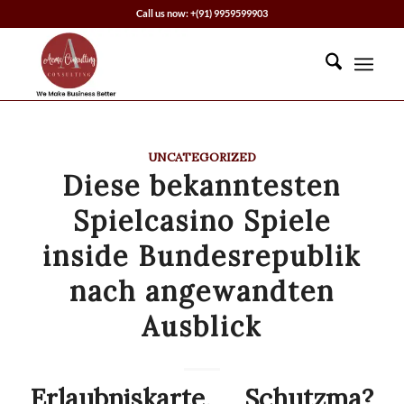
Call us now: +(91) 9959599903
UNCATEGORIZED
Diese bekanntesten
Spielcasino Spiele
inside Bundesrepublik
nach angewandten
Ausblick
Erlaubniskarte, Schutzma?