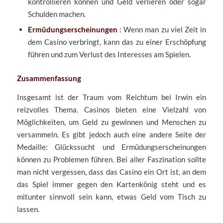
kontrollieren können und Geld verlieren oder sogar
Schulden machen.
Ermüdungserscheinungen
: Wenn man zu viel Zeit in
dem Casino verbringt, kann das zu einer Erschöpfung
führen und zum Verlust des Interesses am Spielen.
Zusammenfassung
Insgesamt ist der Traum vom Reichtum bei Irwin ein
reizvolles Thema. Casinos bieten eine Vielzahl von
Möglichkeiten, um Geld zu gewinnen und Menschen zu
versammeln. Es gibt jedoch auch eine andere Seite der
Medaille: Glückssucht und Ermüdungserscheinungen
können zu Problemen führen. Bei aller Faszination sollte
man nicht vergessen, dass das Casino ein Ort ist, an dem
das Spiel immer gegen den Kartenkönig steht und es
mitunter sinnvoll sein kann, etwas Geld vom Tisch zu
lassen.