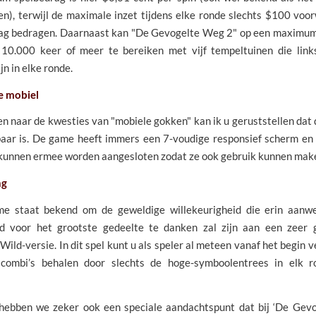
en), terwijl de maximale inzet tijdens elke ronde slechts $100 voo
ag bedragen. Daarnaast kan "De Gevogelte Weg 2" op een maxim
 10.000 keer of meer te bereiken met vijf tempeltuinen die link
jn in elke ronde.
je mobiel
en naar de kwesties van "mobiele gokken" kan ik u geruststellen dat d
baar is. De game heeft immers een 7-voudige responsief scherm en 
kunnen ermee worden aangesloten zodat ze ook gebruik kunnen mak
ng
me staat bekend om de geweldige willekeurigheid die erin aanwe
ld voor het grootste gedeelte te danken zal zijn aan een zeer 
Wild-versie. In dit spel kunt u als speler al meteen vanaf het begin 
 combi’s behalen door slechts de hoge-symboolentrees in elk r
 hebben we zeker ook een speciale aandachtspunt dat bij ‘De Gev