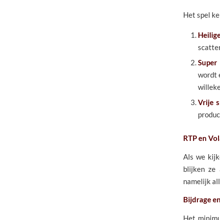
Het spel ke
Heili
scatter
Super
wordt 
willek
Vrije 
produc
RTP en Vola
Als we kij
blijken ze
namelijk al
Bijdrage e
Het minimu