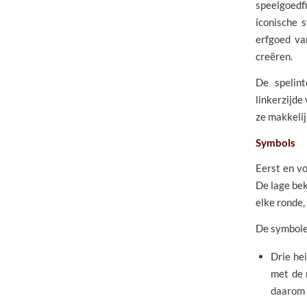
speelgoedf
iconische 
erfgoed va
creëren.
De spelint
linkerzijde
ze makkelij
Symbols
Eerst en v
De lage bek
elke ronde,
De symbole
Drie he
met de 
daarom 