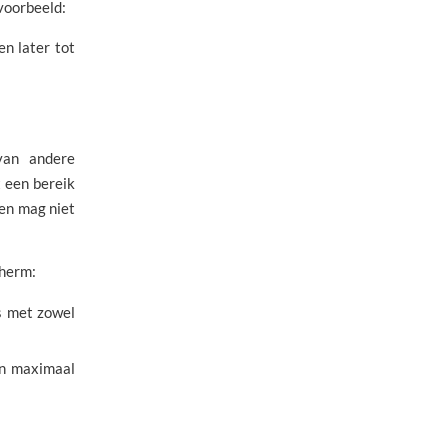
voorbeeld:
en later tot
van andere
 een bereik
en mag niet
cherm:
s met zowel
van maximaal