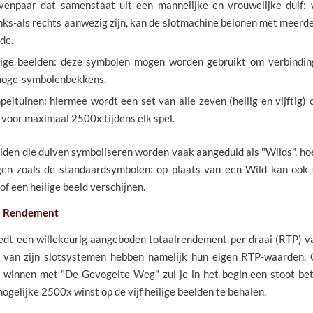
venpaar dat samenstaat uit een mannelijke en vrouwelijke duif:
inks-als rechts aanwezig zijn, kan de slotmachine belonen met meerd
de.
ilige beelden: deze symbolen mogen worden gebruikt om verbindi
hoge-symbolenbekkens.
peltuinen: hiermee wordt een set van alle zeven (heilig en vijftig)
 voor maximaal 2500x tijdens elk spel.
lden die duiven symboliseren worden vaak aangeduid als "Wilds", ho
gen zoals de standaardsymbolen: op plaats van een Wild kan ook 
of een heilige beeld verschijnen.
n Rendement
iedt een willekeurig aangeboden totaalrendement per draai (RTP) v
van zijn slotsystemen hebben namelijk hun eigen RTP-waarden.
e winnen met "De Gevogelte Weg" zul je in het begin een stoot be
gelijke 2500x winst op de vijf heilige beelden te behalen.