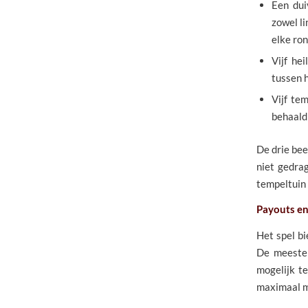
Een dui
zowel l
elke ron
Vijf he
tussen 
Vijf tem
behaald
De drie bee
niet gedra
tempeltuin 
Payouts e
Het spel b
De meeste 
mogelijk t
maximaal mo