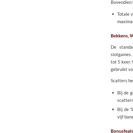
Bovendien h
Totale 
maximaa
Bekkens, W
De standa
slotgames.
tot 5 keer
gebruikt vo
Scatters he
Bij de 
scatter
Bij de 
vijf ban
Bonusfeatu