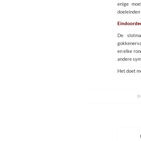
enige moei
doeleinden 
Eindoorde
De slotma
gokkenervar
en elke ro
andere symb
Het doet me
D