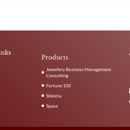
inks
Products
Jewellery Business Management
Consulting
Fortune 100
Shiksha
Space