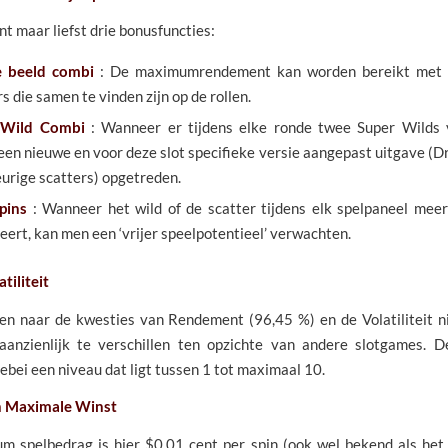
nt maar liefst drie bonusfuncties:
ge beeld combi
: De maximumrendement kan worden bereikt met d
s die samen te vinden zijn op de rollen.
 Wild Combi
: Wanneer er tijdens elke ronde twee Super Wilds
een nieuwe en voor deze slot specifieke versie aangepast uitgave (Dr
eurige scatters) opgetreden.
spins
: Wanneer het wild of de scatter tijdens elk spelpaneel mee
eert, kan men een ‘vrijer speelpotentieel’ verwachten.
tiliteit
ken naar de kwesties van Rendement (96,45 %) en de Volatiliteit ni
 aanzienlijk te verschillen ten opzichte van andere slotgames. 
lebei een niveau dat ligt tussen 1 tot maximaal 10.
n Maximale Winst
m spelbedrag is hier $0,01 cent per spin (ook wel bekend als het