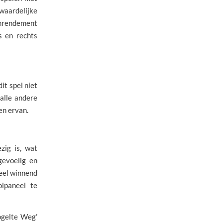
rwaardelijke
umrendement
s en rechts
it spel niet
alle andere
en ervan.
zig is, wat
gevoelig en
veel winnend
olpaneel te
ogelte Weg’