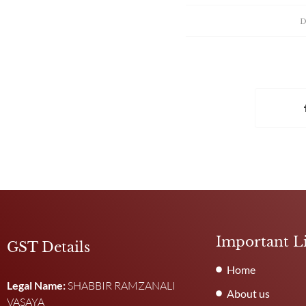
D
Important L
GST Details
Home
Legal Name:
SHABBIR RAMZANALI
About us
VASAYA