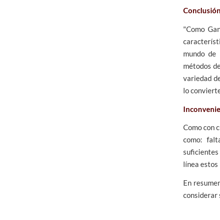
Conclusió
"Como Gana
característ
mundo de l
métodos de 
variedad de
lo conviert
Inconveni
Como con cu
como: falt
suficientes
línea estos
En resumen,
considerar 