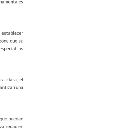
rnamentales
s establecer
upone que su
especial las
ra clara, el
rantizan una
 que puedan
 variedad en