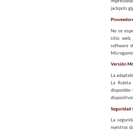
impresionan
jackpots gi
Proveedore
No se espe
sitio web;
software d
Microgamin
Versión Mó
La adaptabi
La Ruleta 
disponible
dispositivo
Seguridad 
La segurid
nuestros da