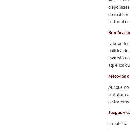
disponible
de realizar
historial de
Bonificaci
Uno de los
política de
inversión 
aquellos qu
Métodos d
Aunque no s
plataforma 
de tarjetas
Juegos y C
La oferta