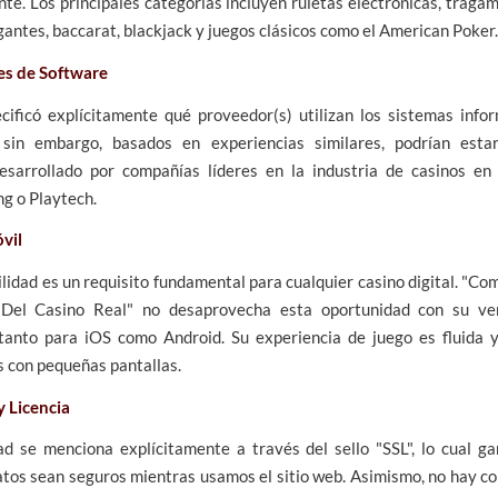
te. Los principales categorías incluyen ruletas electrónicas, trag
gantes, baccarat, blackjack y juegos clásicos como el American Poker.
s de Software
cificó explícitamente qué proveedor(s) utilizan los sistemas infor
 sin embargo, basados en experiencias similares, podrían estar
esarrollado por compañías líderes en la industria de casinos en
g o Playtech.
vil
lidad es un requisito fundamental para cualquier casino digital. "C
Del Casino Real" no desaprovecha esta oportunidad con su ve
 tanto para iOS como Android. Su experiencia de juego es fluida 
s con pequeñas pantallas.
y Licencia
ad se menciona explícitamente a través del sello "SSL", lo cual ga
tos sean seguros mientras usamos el sitio web. Asimismo, no hay c