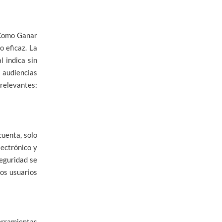
"Como Ganar
o eficaz. La
l indica sin
 audiencias
relevantes:
cuenta, solo
lectrónico y
seguridad se
los usuarios
erramientas