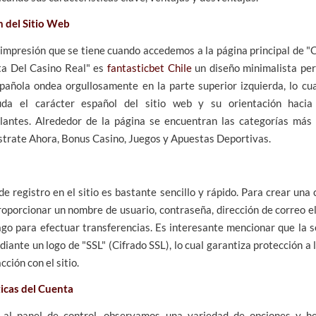
n del Sitio Web
 impresión que se tiene cuando accedemos a la página principal de 
ta Del Casino Real" es
fantasticbet Chile
un diseño minimalista per
añola ondea orgullosamente en la parte superior izquierda, lo cua
da el carácter español del sitio web y su orientación hacia
lantes. Alrededor de la página se encuentran las categorías más 
ístrate Ahora, Bonus Casino, Juegos y Apuestas Deportivas.
de registro en el sitio es bastante sencillo y rápido. Para crear una 
porcionar un nombre de usuario, contraseña, dirección de correo e
go para efectuar transferencias. Es interesante mencionar que la 
iante un logo de "SSL" (Cifrado SSL), lo cual garantiza protección a 
cción con el sitio.
ticas del Cuenta
 al panel de control, observamos una variedad de opciones y h