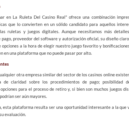
n
r en La Ruleta Del Casino Real" ofrece una combinación impre
icas que lo convierten en un sólido candidato para aquellos inter
as ruletas y juegos digitales. Aunque necesitamos más detalle
pago, proveedor del software y autorización oficial, su diseño claro 
 opciones a la hora de elegir nuestro juego favorito y bonificacion
en en una plataforma que no puede pasar por alto.
entes
alquier otra empresa similar del sector de los casinos online exist
a de claridad sobre los procedimientos de pago; posibilidad 
 opciones para el proceso de retiro y, si bien son muchos juegos di
 podrían ser aún mayores.
 esta plataforma resulta ser una oportunidad interesante a la que 
su evaluación.