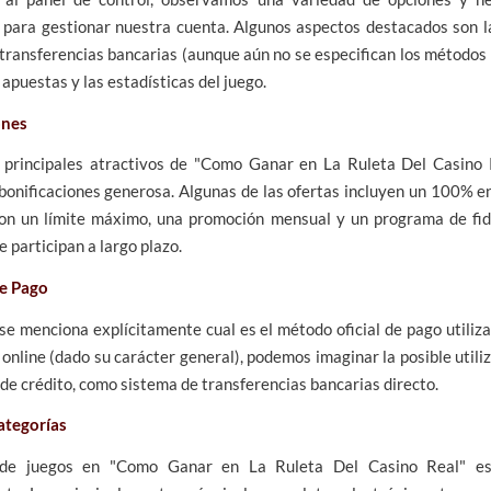
s para gestionar nuestra cuenta. Algunos aspectos destacados son l
 transferencias bancarias (aunque aún no se especifican los métodos 
 apuestas y las estadísticas del juego.
ones
 principales atractivos de "Como Ganar en La Ruleta Del Casino 
 bonificaciones generosa. Algunas de las ofertas incluyen un 100% e
con un límite máximo, una promoción mensual y un programa de fid
e participan a largo plazo.
e Pago
e menciona explícitamente cual es el método oficial de pago utiliz
online (dado su carácter general), podemos imaginar la posible utili
 de crédito, como sistema de transferencias bancarias directo.
ategorías
 de juegos en "Como Ganar en La Ruleta Del Casino Real" es