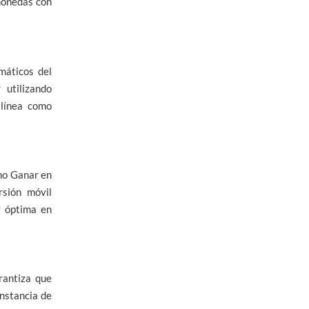
amonedas con
máticos del
 utilizando
 línea como
omo Ganar en
rsión móvil
y óptima en
rantiza que
onstancia de