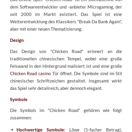
dem Softwareentwickler und -anbieter Microgaming, der
seit 2000 im Markt existiert. Das Spiel ist eine
Weiterentwicklung des Klassikers "Break Da Bank Again",
aber mit einer neuen Thematisierung.
Design
Das Design von "Chicken Road" erinnert an die
traditionellen chinesischen Tempel, wobei eine große
Felswand in den Hintergrund malisiert ist und eine große
Chicken Road casino
Tür öffnet. Die Symbole sind im Stil
chinesischer Schriftzeichen gestaltet. Insgesamt wirkt
das Spiel sehr detailreich, aber dennoch elegant.
Symbole
Die Symbols im "Chicken Road" gehören wie folgt
zusammen:
Hochwertige Symbole:
Löwe (5-facher Betrag),