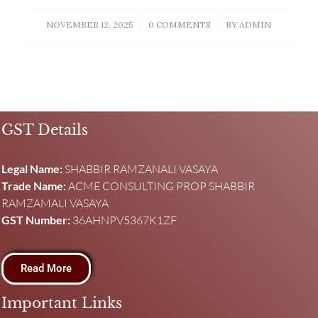
/
/
NOVEMBER 12, 2025
0 COMMENTS
BY
ADMIN
GST Details
Legal Name:
SHABBIR RAMZANALI VASAYA
Trade Name:
ACME CONSULTING PROP SHABBIR
RAMZAMALI VASAYA
GST Number:
36AHNPV5367K1ZF
Read More
Important Links