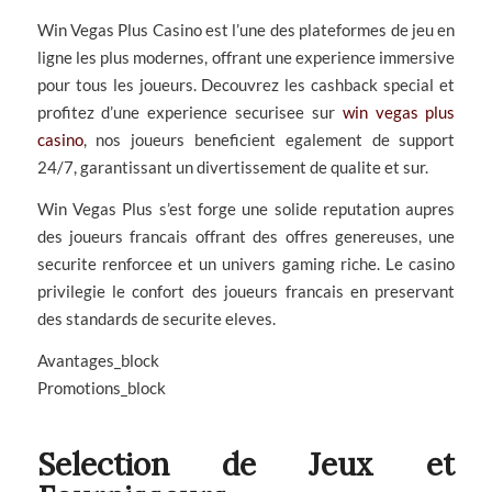
Win Vegas Plus Casino est l’une des plateformes de jeu en
ligne les plus modernes, offrant une experience immersive
pour tous les joueurs. Decouvrez les cashback special et
profitez d’une experience securisee sur
win vegas plus
casino
, nos joueurs beneficient egalement de support
24/7, garantissant un divertissement de qualite et sur.
Win Vegas Plus s’est forge une solide reputation aupres
des joueurs francais offrant des offres genereuses, une
securite renforcee et un univers gaming riche. Le casino
privilegie le confort des joueurs francais en preservant
des standards de securite eleves.
Avantages_block
Promotions_block
Selection de Jeux et