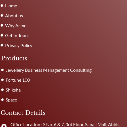
Home
About us
Why Acme
Get In Touct
Privacy Policy
Products
Jewellery Business Management Consulting
Fortune 100
Shiksha
Space
Contact Details
Office Location : S.No. 6 & 7, 3rd Floor, Sanali Mall, Abids,