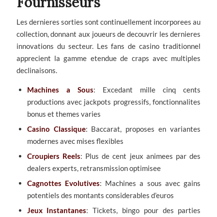
Fournisseurs
Les dernieres sorties sont continuellement incorporees au
collection, donnant aux joueurs de decouvrir les dernieres
innovations du secteur. Les fans de casino traditionnel
apprecient la gamme etendue de craps avec multiples
declinaisons.
Machines a Sous
: Excedant mille cinq cents
productions avec jackpots progressifs, fonctionnalites
bonus et themes varies
Casino Classique
: Baccarat, proposes en variantes
modernes avec mises flexibles
Croupiers Reels
: Plus de cent jeux animees par des
dealers experts, retransmission optimisee
Cagnottes Evolutives
: Machines a sous avec gains
potentiels des montants considerables d’euros
Jeux Instantanes
: Tickets, bingo pour des parties