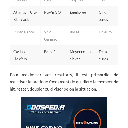
Atlantic City
Play’n GO
Equilibree
Cinq
Blackjack
euros
Punto Banco
Vivo
Basse
Un euro
Gaming
Casino
Betsoft
Moyenne a
Deux
Hold’em
elevee
euros
Pour maximiser vos resultats, il est primordial de
maitriser la tactique fondamentale qui dicte le moment de
hit, rester, doubler ou diviser selon la situation.