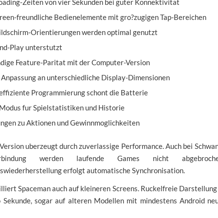
oading-Zeiten von vier Sekunden bei guter Konnektivitat
reen-freundliche Bedienelemente mit gro?zugigen Tap-Bereichen
ildschirm-Orientierungen werden optimal genutzt
d-Play unterstutzt
ndige Feature-Paritat mit der Computer-Version
e Anpassung an unterschiedliche Display-Dimensionen
effiziente Programmierung schont die Batterie
Modus fur Spielstatistiken und Historie
ungen zu Aktionen und Gewinnmoglichkeiten
 Version uberzeugt durch zuverlassige Performance. Auch bei Schwa
verbindung werden laufende Games nicht abgebroc
swiederherstellung erfolgt automatische Synchronisation.
illiert Spaceman auch auf kleineren Screens. Ruckelfreie Darstellung
 Sekunde, sogar auf alteren Modellen mit mindestens Android ne