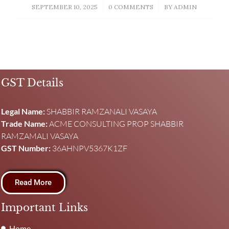
/
/
SEPTEMBER 10, 2025
0 COMMENTS
BY
ADMIN
GST Details
Legal Name:
SHABBIR RAMZANALI VASAYA
Trade Name:
ACME CONSULTING PROP SHABBIR
RAMZAMALI VASAYA
GST Number:
36AHNPV5367K1ZF
Read More
Important Links
Home