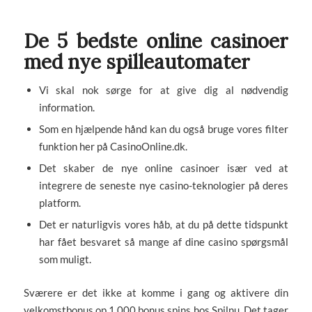
De 5 bedste online casinoer
med nye spilleautomater
Vi skal nok sørge for at give dig al nødvendig
information.
Som en hjælpende hånd kan du også bruge vores filter
funktion her på CasinoOnline.dk.
Det skaber de nye online casinoer især ved at
integrere de seneste nye casino-teknologier på deres
platform.
Det er naturligvis vores håb, at du på dette tidspunkt
har fået besvaret så mange af dine casino spørgsmål
som muligt.
Sværere er det ikke at komme i gang og aktivere din
velkomstbonus op 1.000 bonus spins hos Spilnu. Det tager