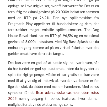
opdagelse i nye udgivelser, hvor få har været før. Der er en
fornuftig maksimal gevinst på 20.000x indsatsen sammen
med en RTP på 96,2%. Den nye spillemaskine fra
Pragmatic Play appellerer til hundeelskere og dem, der
foretrækker meget volatile spilleautomater. The Dog
House Royal Hunt har en RTP på 96,5% og en maksimal
gevinst på 8.000x indsatsen. Med Big Bass Splash kan du
endnu en gang komme ud på en virtuel fisketur, hvor det
gælder om at have den rette fangst.
Det kan være en god idé at sætte sig ind i variansen, når
du har fundet en god spilleautomat, inden du begynder at
spille for rigtige penge. Måske et par gratis spil kan være
med til at give dig et indtryk af, hvordan variansen er for
lige den slot, du sidder med mellem hænderne. Med bonus
symboler får du
liste udenlandske casinoer uden rofus
2025
nemlig adgang til bonus features, hvor du har
mulighed for at vinde ekstra mange coins.