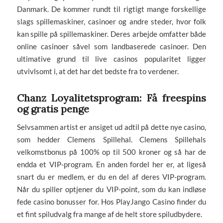
Danmark. De kommer rundt til rigtigt mange forskellige
slags spillemaskiner, casinoer og andre steder, hvor folk
kan spille på spillemaskiner. Deres arbejde omfatter både
online casinoer såvel som landbaserede casinoer. Den
ultimative grund til live casinos popularitet ligger
utvivlsomt i, at det har det bedste fra to verdener.
Chanz Loyalitetsprogram: Få freespins
og gratis penge
Selvsammen artist er ansiget ud adtil på dette nye casino,
som hedder Clemens Spillehal. Clemens Spillehals
velkomstbonus på 100% op til 500 kroner og så har de
endda et VIP-program. En anden fordel her er, at ligeså
snart du er medlem, er du en del af deres VIP-program.
Når du spiller optjener du VIP-point, som du kan indløse
fede casino bonusser for. Hos PlayJango Casino finder du
et fint spiludvalg fra mange af de helt store spiludbydere.