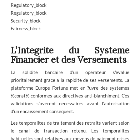
Regulatory_block
Regulatory_block
Security_block
Fairness_block
L’Integrite du Systeme
Financier et des Versements
La solidite bancaire d’un operateur s’evalue
prioritairement grace a la rapidite de ses versements. La
plateforme Europe Fortune met en ?uvre des systemes
%const% conformes aux directives anti-blanchiment. Ces
validations s’averent necessaires avant l’autorisation
d’un encaissement consequent.
Les temporalites de traitement des retraits varient selon
le canal de transaction retenu. Les temporalites
habituelles sont relatives aux moyens de paiement prises