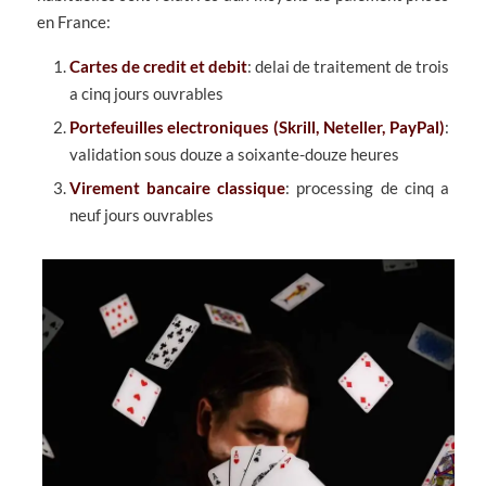
en France:
Cartes de credit et debit
: delai de traitement de trois
a cinq jours ouvrables
Portefeuilles electroniques (Skrill, Neteller, PayPal)
:
validation sous douze a soixante-douze heures
Virement bancaire classique
: processing de cinq a
neuf jours ouvrables