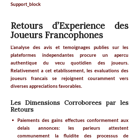
Support_block
Retours d’Experience des
Joueurs Francophones
L’analyse des avis et temoignages publies sur les
plateformes independantes procure un apercu
authentique du vecu quotidien des joueurs.
Relativement a cet etablissement, les evaluations des
joueurs francais se rejoignent couramment vers
diverses appreciations favorables.
Les Dimensions Corroborees par les
Retours
Paiements des gains effectues conformement aux
delais annonces
: les parieurs attestent
communement la fluidite des processus de