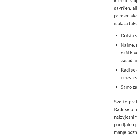
krenuti s 
savršen, al
primjer, ak
isplata tak
Doista s
Naime, n
naši kla
zasad ni
Radi se 
neizvje
Samo zat
Sve to prat
Radi se o m
neizvjesni
parcijalnu 
manje pozna