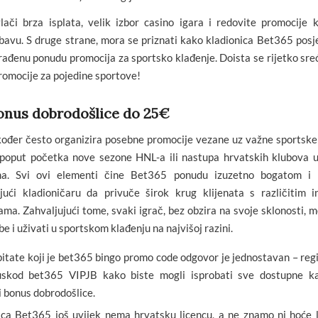
vlači brza isplata, velik izbor casino igara i redovite promocije 
bavu. S druge strane, mora se priznati kako kladionica Bet365 posj
rađenu ponudu promocija za sportsko klađenje. Doista se rijetko sr
romocije za pojedine sportove!
onus dobrodošlice do 25€
ođer često organizira posebne promocije vezane uz važne sportske
 poput početka nove sezone HNL-a ili nastupa hrvatskih klubova 
ma. Svi ovi elementi čine Bet365 ponudu izuzetno bogatom i 
ući kladioničaru da privuče širok krug klijenata s različitim i
ama. Zahvaljujući tome, svaki igrač, bez obzira na svoje sklonosti, 
be i uživati u sportskom klađenju na najvišoj razini.
itate koji je bet365 bingo promo code odgovor je jednostavan – regi
skod bet365 VIPJB kako biste mogli isprobati sve dostupne ka
i bonus dobrodošlice.
ica Bet365 još uvijek nema hrvatsku licencu, a ne znamo ni hoće li