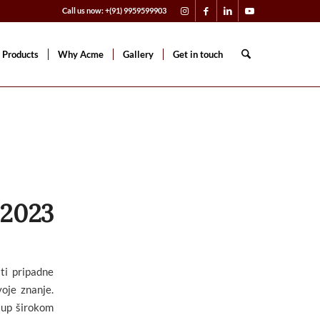
Call us now: +(91) 9959599903
 Products
Why Acme
Gallery
Get in touch
2023
ti pripadne
oje znanje.
stup širokom