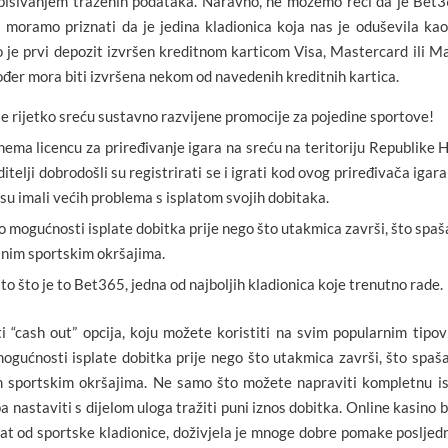
upisivanjem traženih podataka. Naravno, ne možemo reći da je Bet
i moramo priznati da je jedina kladionica koja nas je oduševila kao
o je prvi depozit izvršen kreditnom karticom Visa, Mastercard ili M
ođer mora biti izvršena nekom od navedenih kreditnih kartica.
e rijetko sreću sustavno razvijene promocije za pojedine sportove!
ema licencu za priređivanje igara na sreću na teritoriju Republike 
ditelji dobrodošli su registrirati se i igrati kod ovog priređivača igar
su imali većih problema s isplatom svojih dobitaka.
o mogućnosti isplate dobitka prije nego što utakmica završi, što spaša
snim sportskim okršajima.
o što je to Bet365, jedna od najboljih kladionica koje trenutno rade.
i “cash out” opcija, koju možete koristiti na svim popularnim tipo
ogućnosti isplate dobitka prije nego što utakmica završi, što spaša
m sportskim okršajima. Ne samo što možete napraviti kompletnu isp
pa nastaviti s dijelom uloga tražiti puni iznos dobitka. Online kasino 
t od sportske kladionice, doživjela je mnoge dobre pomake posljedn