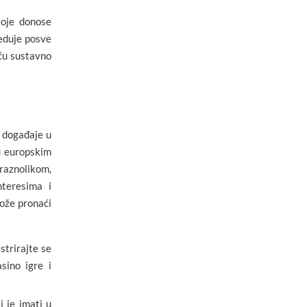
koje donose
eduje posve
eću sustavno
 događaje u
u europskim
raznolikom,
nteresima i
može pronaći
strirajte se
sino igre i
 je imati u