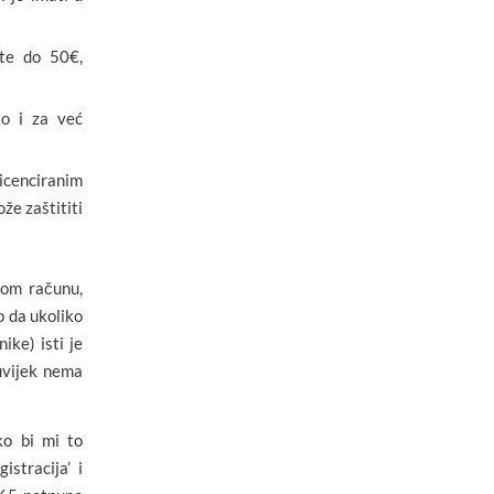
te do 50€,
o i za već
icenciranim
že zaštititi
kom računu,
o da ukoliko
ike) isti je
 uvijek nema
ko bi mi to
stracija’ i