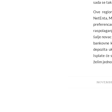
sada se tak
Ove region
NetEnta, M
preferenc
raspolaganj
šalje novac
bankovne k
depozita u
Isplate će 
želim jedno
NOVEMBER