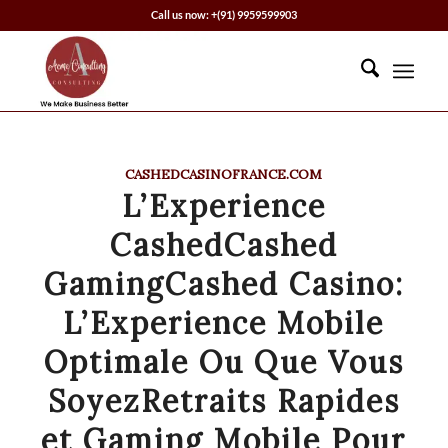
Call us now: +(91) 9959599903
CASHEDCASINOFRANCE.COM
L’Experience
CashedCashed
GamingCashed Casino:
L’Experience Mobile
Optimale Ou Que Vous
SoyezRetraits Rapides
et Gaming Mobile Pour