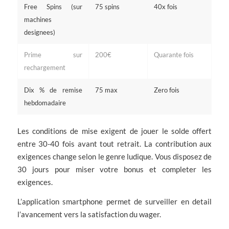
Free Spins (sur
75 spins
40x fois
machines
designees)
Prime sur
200€
Quarante fois
rechargement
Dix % de remise
75 max
Zero fois
hebdomadaire
Les conditions de mise exigent de jouer le solde offert
entre 30-40 fois avant tout retrait. La contribution aux
exigences change selon le genre ludique. Vous disposez de
30 jours pour miser votre bonus et completer les
exigences.
L’application smartphone permet de surveiller en detail
l’avancement vers la satisfaction du wager.