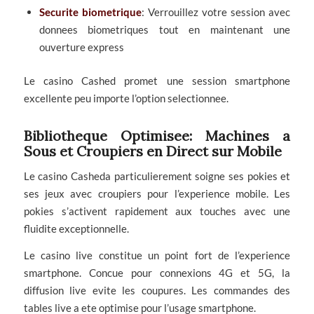
Securite biometrique
: Verrouillez votre session avec
donnees biometriques tout en maintenant une
ouverture express
Le casino Cashed promet une session smartphone
excellente peu importe l’option selectionnee.
Bibliotheque Optimisee: Machines a
Sous et Croupiers en Direct sur Mobile
Le casino Casheda particulierement soigne ses pokies et
ses jeux avec croupiers pour l’experience mobile. Les
pokies s’activent rapidement aux touches avec une
fluidite exceptionnelle.
Le casino live constitue un point fort de l’experience
smartphone. Concue pour connexions 4G et 5G, la
diffusion live evite les coupures. Les commandes des
tables live a ete optimise pour l’usage smartphone.