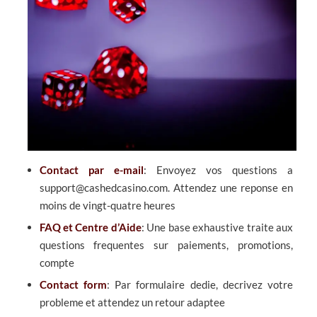
Contact par e-mail
: Envoyez vos questions a
support@cashedcasino.com. Attendez une reponse en
moins de vingt-quatre heures
FAQ et Centre d’Aide
: Une base exhaustive traite aux
questions frequentes sur paiements, promotions,
compte
Contact form
: Par formulaire dedie, decrivez votre
probleme et attendez un retour adaptee