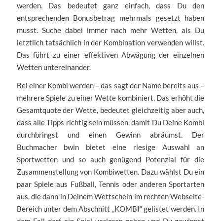
werden. Das bedeutet ganz einfach, dass Du den
entsprechenden Bonusbetrag mehrmals gesetzt haben
musst. Suche dabei immer nach mehr Wetten, als Du
letztlich tatsächlich in der Kombination verwenden willst.
Das führt zu einer effektiven Abwägung der einzelnen
Wetten untereinander.
Bei einer Kombi werden – das sagt der Name bereits aus –
mehrere Spiele zu einer Wette kombiniert. Das erhöht die
Gesamtquote der Wette, bedeutet gleichzeitig aber auch,
dass alle Tipps richtig sein müssen, damit Du Deine Kombi
durchbringst und einen Gewinn abräumst. Der
Buchmacher bwin bietet eine riesige Auswahl an
Sportwetten und so auch genügend Potenzial für die
Zusammenstellung von Kombiwetten. Dazu wählst Du ein
paar Spiele aus Fußball, Tennis oder anderen Sportarten
aus, die dann in Deinem Wettschein im rechten Webseite-
Bereich unter dem Abschnitt „KOMBI“ gelistet werden. In