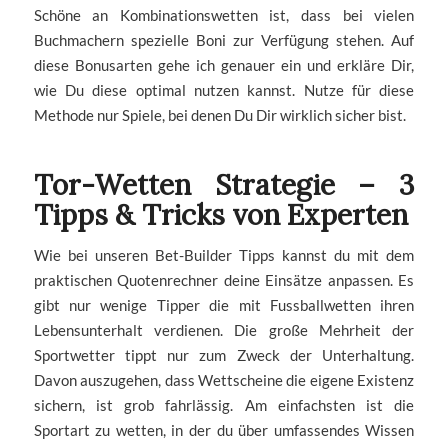
Schöne an Kombinationswetten ist, dass bei vielen
Buchmachern spezielle Boni zur Verfügung stehen. Auf
diese Bonusarten gehe ich genauer ein und erkläre Dir,
wie Du diese optimal nutzen kannst. Nutze für diese
Methode nur Spiele, bei denen Du Dir wirklich sicher bist.
Tor-Wetten Strategie – 3
Tipps & Tricks von Experten
Wie bei unseren Bet-Builder Tipps kannst du mit dem
praktischen Quotenrechner deine Einsätze anpassen. Es
gibt nur wenige Tipper die mit Fussballwetten ihren
Lebensunterhalt verdienen. Die große Mehrheit der
Sportwetter tippt nur zum Zweck der Unterhaltung.
Davon auszugehen, dass Wettscheine die eigene Existenz
sichern, ist grob fahrlässig. Am einfachsten ist die
Sportart zu wetten, in der du über umfassendes Wissen