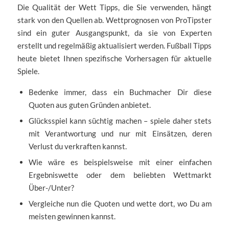
Die Qualität der Wett Tipps, die Sie verwenden, hängt
stark von den Quellen ab. Wettprognosen von ProTipster
sind ein guter Ausgangspunkt, da sie von Experten
erstellt und regelmäßig aktualisiert werden. Fußball Tipps
heute bietet Ihnen spezifische Vorhersagen für aktuelle
Spiele.
Bedenke immer, dass ein Buchmacher Dir diese
Quoten aus guten Gründen anbietet.
Glücksspiel kann süchtig machen – spiele daher stets
mit Verantwortung und nur mit Einsätzen, deren
Verlust du verkraften kannst.
Wie wäre es beispielsweise mit einer einfachen
Ergebniswette oder dem beliebten Wettmarkt
Über-/Unter?
Vergleiche nun die Quoten und wette dort, wo Du am
meisten gewinnen kannst.