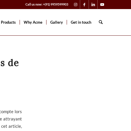
Call us now: +(91) 9959599903
 Products
Why Acme
Gallery
Get in touch
s de
 compte lors
e attrayant
cet article,