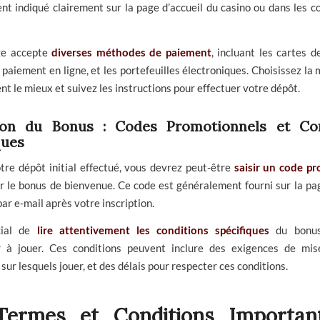
t indiqué clairement sur la page d’accueil du casino ou dans les c
ge accepte
diverses méthodes de paiement
, incluant les cartes de
 paiement en ligne, et les portefeuilles électroniques. Choisissez la
nt le mieux et suivez les instructions pour effectuer votre dépôt.
tion du Bonus : Codes Promotionnels et Con
ques
tre dépôt initial effectué, vous devrez peut-être
saisir un code p
r le bonus de bienvenue. Ce code est généralement fourni sur la p
ar e-mail après votre inscription.
cial de
lire attentivement les conditions spécifiques
du bonus
à jouer. Ces conditions peuvent inclure des exigences de mis
 sur lesquels jouer, et des délais pour respecter ces conditions.
Termes et Conditions Importan