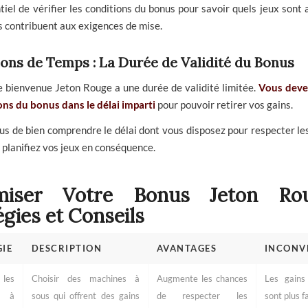
ntiel de vérifier les conditions du bonus pour savoir quels jeux sont 
 contribuent aux exigences de mise.
ions de Temps : La Durée de Validité du Bonus
e bienvenue Jeton Rouge a une durée de validité limitée.
Vous deve
ons du bonus dans le délai imparti
pour pouvoir retirer vos gains.
s de bien comprendre le délai dont vous disposez pour respecter le
 planifiez vos jeux en conséquence.
miser Votre Bonus Jeton Ro
égies et Conseils
GIE
DESCRIPTION
AVANTAGES
INCONV
 les
Choisir des machines à
Augmente les chances
Les gains 
s à
sous qui offrent des gains
de respecter les
sont plus fa