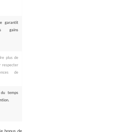
 garantit
s gains
re plus de
 respecter
ences de
 du temps
ntion.
le bonus de