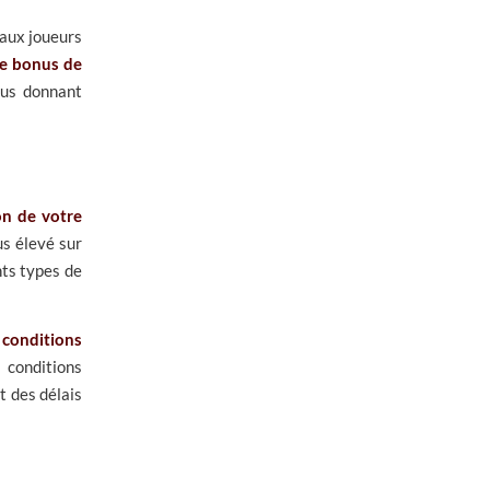
 aux joueurs
le bonus de
us donnant
n de votre
us élevé sur
nts types de
conditions
 conditions
t des délais