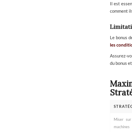
Il est esse
comment ils
Limitat
Le bonus d
les conditi
Assurez-vou
du bonus et
Maxi
Strat
STRATÉ
Miser sur
machine