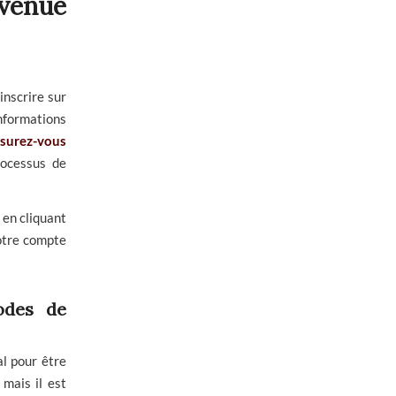
nvenue
inscrire sur
formations
surez-vous
rocessus de
en cliquant
votre compte
odes de
al pour être
 mais il est