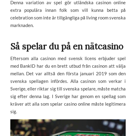
Denna variation av spel gör utländska casinon online
extra populära innan folk som vill kunna betta på
celebration som inte är tillgängliga på living room svenska
marknaden.
Så spelar du på en nätcasino
Eftersom alla casinon med svensk licens erbjuder spel
med BankID har du en brett utbud från casinon att välja
mellan. Det var alltså den första januari 2019 som den
svenska spellagen infördes. Alla casinon som verkar i
Sverige, eller riktar sig till svenska spelare, måste matcha
sig efter denna lag. I Sverige har genom en spellag som
kräver att alla som spelar casino online måste legitimera
sig.