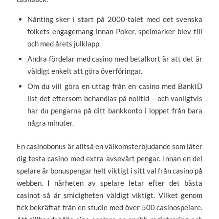
Nånting sker i start på 2000-talet med det svenska
folkets engagemang innan Poker, spelmarker blev till
och med årets julklapp.
Andra fördelar med casino med betalkort är att det är
väldigt enkelt att göra överföringar.
Om du vill göra en uttag från en casino med BankID
list det eftersom behandlas på nolltid – och vanligtvis
har du pengarna på ditt bankkonto i loppet från bara
några minuter.
En casinobonus är alltså en välkomsterbjudande som låter
dig testa casino med extra avsevärt pengar. Innan en del
spelare är bonuspengar helt viktigt i sitt val från casino på
webben. I närheten av spelare letar efter det bästa
casinot så är smidigheten väldigt viktigt. Vilket genom
fick bekräftat från en studie med över 500 casinospelare.