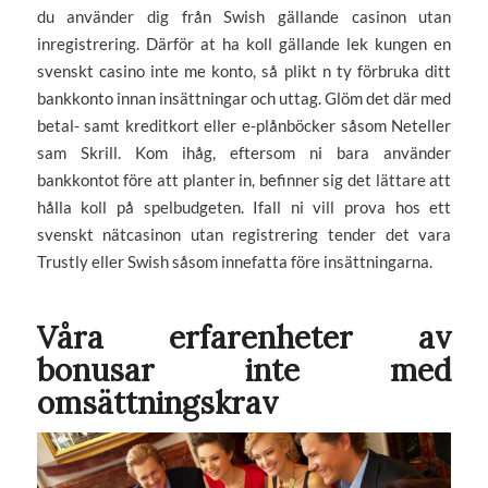
du använder dig från Swish gällande casinon utan
inregistrering. Därför at ha koll gällande lek kungen en
svenskt casino inte me konto, så plikt n ty förbruka ditt
bankkonto innan insättningar och uttag. Glöm det där med
betal- samt kreditkort eller e-plånböcker såsom Neteller
sam Skrill. Kom ihåg, eftersom ni bara använder
bankkontot före att planter in, befinner sig det lättare att
hålla koll på spelbudgeten. Ifall ni vill prova hos ett
svenskt nätcasinon utan registrering tender det vara
Trustly eller Swish såsom innefatta före insättningarna.
Våra erfarenheter av
bonusar inte med
omsättningskrav