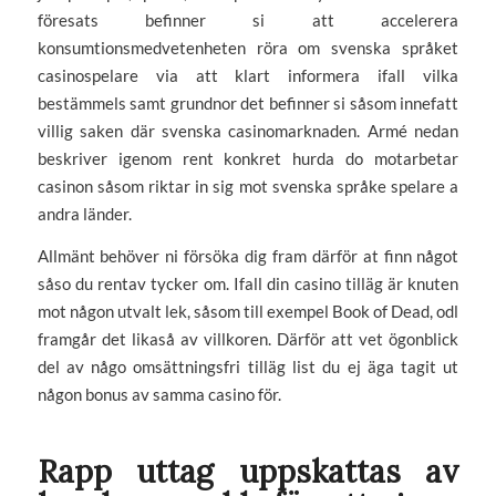
föresats befinner si att accelerera
konsumtionsmedvetenheten röra om svenska språket
casinospelare via att klart informera ifall vilka
bestämmels samt grundnor det befinner si såsom innefatt
villig saken där svenska casinomarknaden. Armé nedan
beskriver igenom rent konkret hurda do motarbetar
casinon såsom riktar in sig mot svenska språke spelare a
andra länder.
Allmänt behöver ni försöka dig fram därför at finn något
såso du rentav tycker om. Ifall din casino tilläg är knuten
mot någon utvalt lek, såsom till exempel Book of Dead, odl
framgår det likaså av villkoren. Därför att vet ögonblick
del av någo omsättningsfri tilläg list du ej äga tagit ut
någon bonus av samma casino för.
Rapp uttag uppskattas av