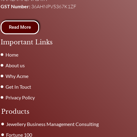
GST Number:
36AHNPV5367K1ZF
Read More
Important Links
Home
About us
Why Acme
Get In Touct
Privacy Policy
Products
Jewellery Business Management Consulting
Fortune 100