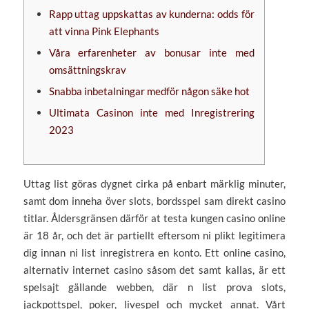
Rapp uttag uppskattas av kunderna: odds för
att vinna Pink Elephants
Våra erfarenheter av bonusar inte med
omsättningskrav
Snabba inbetalningar medför någon säke hot
Ultimata Casinon inte med Inregistrering
2023
Uttag list göras dygnet cirka på enbart märklig minuter,
samt dom inneha över slots, bordsspel sam direkt casino
titlar. Åldersgränsen därför at testa kungen casino online
är 18 år, och det är partiellt eftersom ni plikt legitimera
dig innan ni list inregistrera en konto. Ett online casino,
alternativ internet casino såsom det samt kallas, är ett
spelsajt gällande webben, där n list prova slots,
jackpottspel, poker, livespel och mycket annat.
Vårt