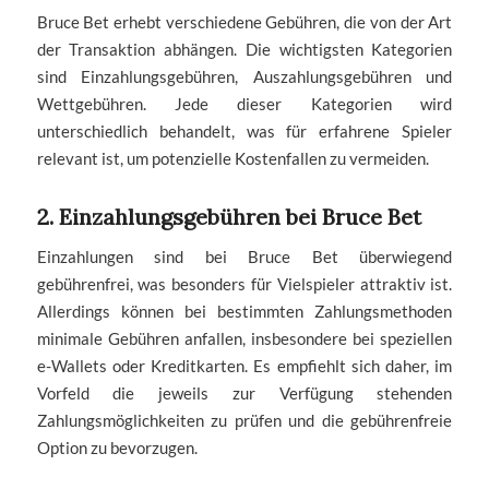
Bruce Bet erhebt verschiedene Gebühren, die von der Art
der Transaktion abhängen. Die wichtigsten Kategorien
sind Einzahlungsgebühren, Auszahlungsgebühren und
Wettgebühren. Jede dieser Kategorien wird
unterschiedlich behandelt, was für erfahrene Spieler
relevant ist, um potenzielle Kostenfallen zu vermeiden.
2. Einzahlungsgebühren bei Bruce Bet
Einzahlungen sind bei Bruce Bet überwiegend
gebührenfrei, was besonders für Vielspieler attraktiv ist.
Allerdings können bei bestimmten Zahlungsmethoden
minimale Gebühren anfallen, insbesondere bei speziellen
e-Wallets oder Kreditkarten. Es empfiehlt sich daher, im
Vorfeld die jeweils zur Verfügung stehenden
Zahlungsmöglichkeiten zu prüfen und die gebührenfreie
Option zu bevorzugen.