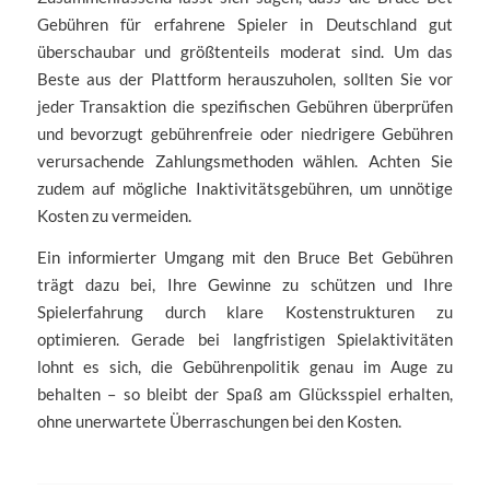
Gebühren für erfahrene Spieler in Deutschland gut
überschaubar und größtenteils moderat sind. Um das
Beste aus der Plattform herauszuholen, sollten Sie vor
jeder Transaktion die spezifischen Gebühren überprüfen
und bevorzugt gebührenfreie oder niedrigere Gebühren
verursachende Zahlungsmethoden wählen. Achten Sie
zudem auf mögliche Inaktivitätsgebühren, um unnötige
Kosten zu vermeiden.
Ein informierter Umgang mit den Bruce Bet Gebühren
trägt dazu bei, Ihre Gewinne zu schützen und Ihre
Spielerfahrung durch klare Kostenstrukturen zu
optimieren. Gerade bei langfristigen Spielaktivitäten
lohnt es sich, die Gebührenpolitik genau im Auge zu
behalten – so bleibt der Spaß am Glücksspiel erhalten,
ohne unerwartete Überraschungen bei den Kosten.