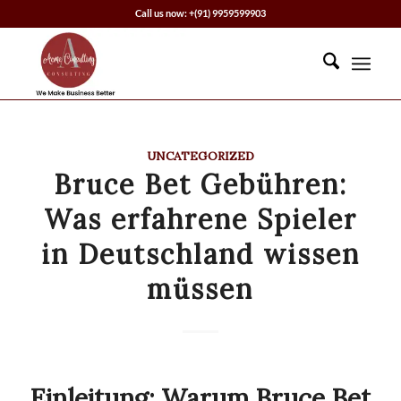
Call us now: +(91) 9959599903
UNCATEGORIZED
Bruce Bet Gebühren:
Was erfahrene Spieler
in Deutschland wissen
müssen
Einleitung: Warum Bruce Bet