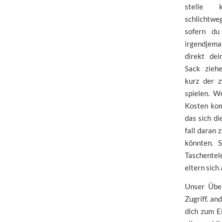
stelle 
schlichtwe
sofern du
irgendje
direkt dei
Sack zieh
kurz der z
spielen. W
Kosten kom
das sich di
fall daran 
könnten. S
Taschentel
eltern sich
Unser Über
Zugriff. an
dich zum E