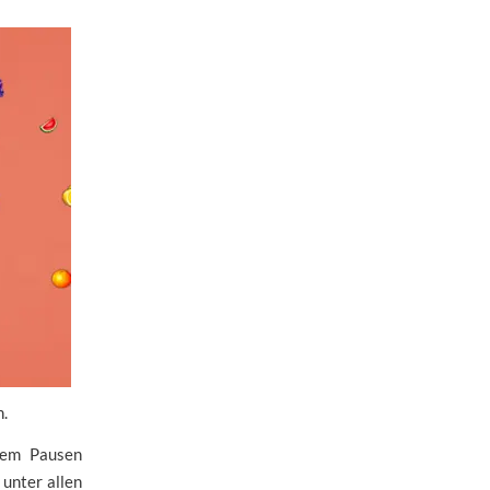
.
erem Pausen
unter allen