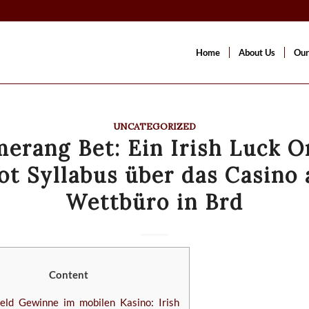
Home
About Us
Our
UNCATEGORIZED
erang Bet: Ein Irish Luck O
ot Syllabus über das Casino
Wettbüro in Brd
Content
eld Gewinne im mobilen Kasino: Irish