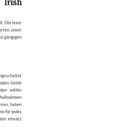
 Irish
t. Die leser
rten, unser
anz gängigen
geschaltet
oden inside
den within
Maßnahmen
hren, haben
no für jedes
ter einsatz