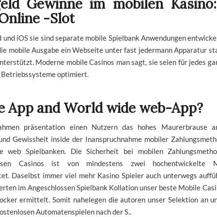
eld Gewinne im mobilen Kasino:
Online -Slot
 und iOS sie sind separate mobile Spielbank Anwendungen entwickel
ie mobile Ausgabe ein Webseite unter fast jedermann Apparatur sta
nterstützt. Moderne mobile Casinos man sagt, sie seien für jedes g
 Betriebssysteme optimiert.
e App and World wide web-App?
hmen präsentation einen Nutzern das hohes Maurerbrause an
 und Gewissheit inside der Inanspruchnahme mobiler Zahlungsmeth
e web Spielbanken. Die Sicherheit bei mobilen Zahlungsmetho
ossen Casinos ist von mindestens zwei hochentwickelte 
tet. Daselbst immer viel mehr Kasino Spieler auch unterwegs auffü
rten im Angeschlossen Spielbank Kollation unser beste Mobile Casi
ocker ermittelt. Somit nahelegen die autoren unser Selektion an un
ostenlosen Automatenspielen nach der S..