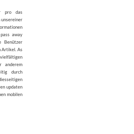
r pro das
n unsereiner
formationen
, pass away
e Benützer
 Artikel. As
elfältigen
er anderem
itig durch
iesseitigen
ren updaten
hen mobilen