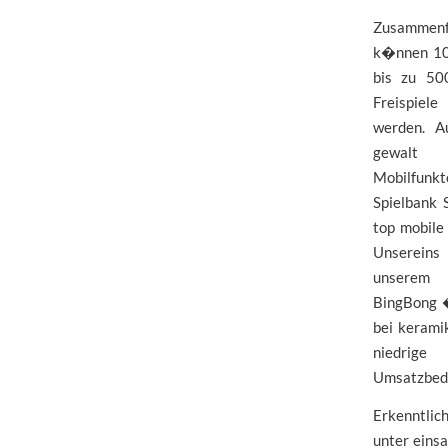
Zusammenf
k�nnen 10
bis zu 50
Freispiel
werden. A
gewa
Mobilfunkt
Spielbank 
top mobile
Unsereins
unsere
BingBong �
bei kerami
niedrig
Umsatzbedi
Erkenntlic
unter eins