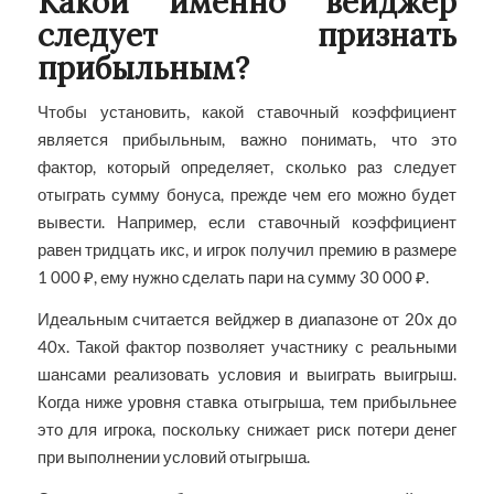
Какой именно вейджер
следует признать
прибыльным?
Чтобы установить, какой ставочный коэффициент
является прибыльным, важно понимать, что это
фактор, который определяет, сколько раз следует
отыграть сумму бонуса, прежде чем его можно будет
вывести. Например, если ставочный коэффициент
равен тридцать икс, и игрок получил премию в размере
1 000 ₽, ему нужно сделать пари на сумму 30 000 ₽.
Идеальным считается вейджер в диапазоне от 20x до
40x. Такой фактор позволяет участнику с реальными
шансами реализовать условия и выиграть выигрыш.
Когда ниже уровня ставка отыгрыша, тем прибыльнее
это для игрока, поскольку снижает риск потери денег
при выполнении условий отыгрыша.