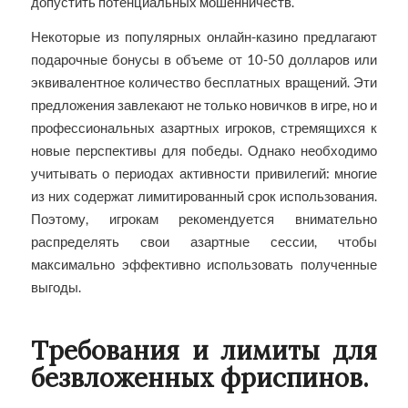
допустить потенциальных мошенничеств.
Некоторые из популярных онлайн-казино предлагают
подарочные бонусы в объеме от 10-50 долларов или
эквивалентное количество бесплатных вращений. Эти
предложения завлекают не только новичков в игре, но и
профессиональных азартных игроков, стремящихся к
новые перспективы для победы. Однако необходимо
учитывать о периодах активности привилегий: многие
из них содержат лимитированный срок использования.
Поэтому, игрокам рекомендуется внимательно
распределять свои азартные сессии, чтобы
максимально эффективно использовать полученные
выгоды.
Требования и лимиты для
безвложенных фриспинов.