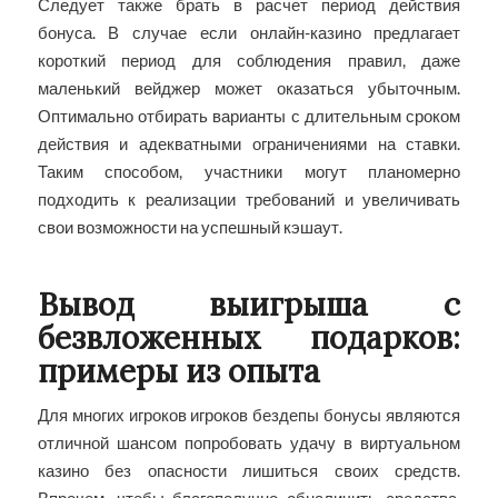
Следует также брать в расчет период действия
бонуса. В случае если онлайн-казино предлагает
короткий период для соблюдения правил, даже
маленький вейджер может оказаться убыточным.
Оптимально отбирать варианты с длительным сроком
действия и адекватными ограничениями на ставки.
Таким способом, участники могут планомерно
подходить к реализации требований и увеличивать
свои возможности на успешный кэшаут.
Вывод выигрыша с
безвложенных подарков:
примеры из опыта
Для многих игроков игроков бездепы бонусы являются
отличной шансом попробовать удачу в виртуальном
казино без опасности лишиться своих средств.