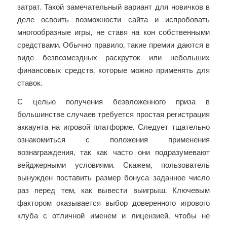
затрат. Такой замечательный вариант для новичков в
деле освоить возможности сайта и испробовать
многообразные игры, не ставя на кон собственными
средствами. Обычно правило, такие премии даются в
виде безвозмездных раскруток или небольших
финансовых средств, которые можно применять для
ставок.
С целью получения безвложенного приза в
большинстве случаев требуется простая регистрация
аккаунта на игровой платформе. Следует тщательно
ознакомиться с положения применения
вознаграждения, так как часто они подразумевают
вейджерными условиями. Скажем, пользователь
вынужден поставить размер бонуса заданное число
раз перед тем, как вывести выигрыш. Ключевым
фактором оказывается выбор доверенного игрового
клуба с отличной именем и лицензией, чтобы не