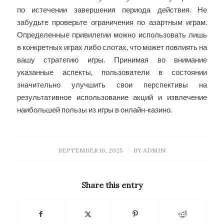
по истечении завершения периода действия. Не
забудьте проверьте ограничения по азартным играм.
Определенные привилегии можно использовать лишь
в конкретных играх либо слотах, что может повлиять на
вашу стратегию игры. Принимая во внимание
указанные аспекты, пользователи в состоянии
значительно улучшить свои перспективы на
результативное использование акций и извлечение
наибольшей пользы из игры в онлайн-казино.
/
SEPTEMBER 16, 2025
BY
ADMIN
Share this entry