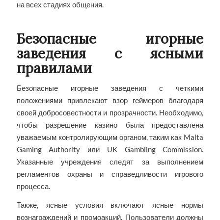
на всех стадиях общения.
Безопасные игорные
заведения с ясными
правилами
Безопасные игорные заведения с четкими
положениями привлекают взор геймеров благодаря
своей добросовестности и прозрачности. Необходимо,
чтобы разрешение казино была предоставлена
уважаемым контролирующим органом, таким как Malta
Gaming Authority или UK Gambling Commission.
Указанные учреждения следят за выполнением
регламентов охраны и справедливости игрового
процесса.
Также, ясные условия включают ясные нормы
вознаграждений и промоакций. Пользователи должны