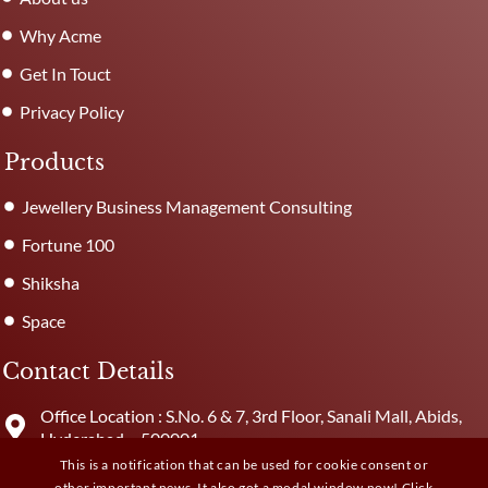
Why Acme
Get In Touct
Privacy Policy
Products
Jewellery Business Management Consulting
Fortune 100
Shiksha
Space
Contact Details
Office Location : S.No. 6 & 7, 3rd Floor, Sanali Mall, Abids,
Hyderabad – 500001
This is a notification that can be used for cookie consent or
shabbir@acmeconsulting.asia
other important news. It also got a modal window now! Click