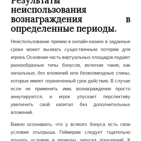
Результаты
неиспользования
вознаграждения в
определенные периоды.
Неиспользование премии в онлайн-казино в заданные
сроки может вызвать существенным потерям для
игрока. Основная часть виртуальных площадок подают
разнообразные типы бонусов, включая такие, как
начальные, без вложений или безвозмездные спины,
которые имеют ограниченный срок действия. В случае
если не применить ими, вознаграждения просто
аннулируются, и игрок упускает перспективу
увеличить свой капитал без дополнительных
вложений.
Важно осознавать, что у всякого бонуса есть свои
условия отыгрыша. Геймерам следует тщательно
изучать условия и периоды запуска поощрений. К