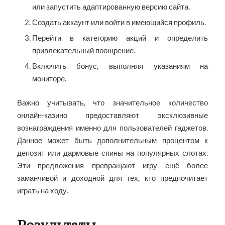
или запустить адаптированную версию сайта.
Создать аккаунт или войти в имеющийся профиль.
Перейти в категорию акций и определить
привлекательный поощрение.
Включить бонус, выполняя указаниям на
мониторе.
Важно учитывать, что значительное количество
онлайн-казино предоставляют эксклюзивные
вознаграждения именно для пользователей гаджетов.
Данное может быть дополнительным процентом к
депозит или дармовые спины на популярных слотах.
Эти предложения превращают игру ещё более
заманчивой и доходной для тех, кто предпочитает
играть на ходу.