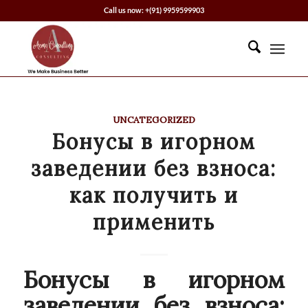
Call us now: +(91) 9959599903
UNCATEGORIZED
Бонусы в игорном
заведении без взноса:
как получить и
применить
Бонусы в игорном
заведении без взноса: