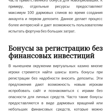
часть приветственного бонуса для новоприбывших. К
примеру, отдельные ресурсы предоставляют
максимум 100 дармовых спинов во время создания
аккаунта и первом депозите. Данное делает процесс
более интересной и дает возможность пользователям
испытать фортуна без больших затрат.
Бонусы за регистрацию без
финансовых инвестиций
В нынешнем окружении виртуальных казино многие
игроки стремятся найти шансы взять бонусы при
регистрации без надобности вносить депозиты. Эти
предложения дают возможность новым игрокам
испробовать сайт и познакомиться с играми без
опасности для личных средств. Часто такие бонусы
предоставляются в виде дармовых вращений или
небольших финансовых средств, которые можно