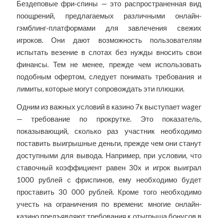
Бездеповые фри-спины — это распространенная вид
поощрений, предлагаемых различными онлайн-
гэмблинг-платформами для завлечения свежих
игроков. Они дают возможность пользователям
испытать везение в слотах без нужды вносить свои
финансы. Тем не менее, прежде чем использовать
подобным офертом, следует понимать требования и
лимиты, которые могут сопровождать эти плюшки.
Одним из важных условий в казино 7к выступает wager
— требование по прокрутке. Это показатель,
показывающий, сколько раз участник необходимо
поставить выигрышные деньги, прежде чем они станут
доступными для вывода. Например, при условии, что
ставочный коэффициент равен 30x и игрок выиграл
1000 рублей с фриспинов, ему необходимо будет
проставить 30 000 рублей. Кроме того необходимо
учесть на ограничения по времени: многие онлайн-
казино предъявляют требования к отыгрыша бонусов в