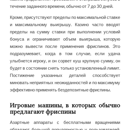
течение заданного времени, обычно от 7 до 30 дней.
Кроме, присутствуют пределы по максимальной ставке
и максимальному выигрышу. Казино часто вводят
пределы на сумму ставки при выполнении условий
бонуса и ограничивают объем выигрыша, которую
можно вывести после применения фриспинов. Это
подразумевает, когда в том случае, если удача
улыбнется игроку, и он сорвет куш крупную сумму, он
будет в состоянии снять только установленный лимит.
Постижение указанных деталей способствует
миновать неприятных неожиданностей и по максимуму
эффективно применять бездепозитные фриспины.
Игровые машины, в которых обычно
предлагают фриспины
Азартные аппараты с бесплатными вращениями
обладают большой популярностью у пользователей.