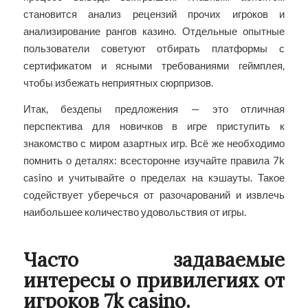
становится анализ рецензий прочих игроков и
анализирование рангов казино. Отдельные опытные
пользователи советуют отбирать платформы с
сертификатом и ясными требованиями геймплея,
чтобы избежать неприятных сюрпризов.
Итак, бездепы предложения — это отличная
перспектива для новичков в игре приступить к
знакомство с миром азартных игр. Всё же необходимо
помнить о деталях: всесторонне изучайте правила 7k
casino и учитывайте о пределах на кэшауты. Такое
содействует уберечься от разочарований и извлечь
наибольшее количество удовольствия от игры.
Часто задаваемые
интересы о привилегиях от
игроков 7k casino.