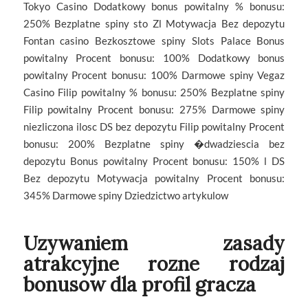
Tokyo Casino Dodatkowy bonus powitalny % bonusu:
250% Bezplatne spiny sto Zl Motywacja Bez depozytu
Fontan casino Bezkosztowe spiny Slots Palace Bonus
powitalny Procent bonusu: 100% Dodatkowy bonus
powitalny Procent bonusu: 100% Darmowe spiny Vegaz
Casino Filip powitalny % bonusu: 250% Bezplatne spiny
Filip powitalny Procent bonusu: 275% Darmowe spiny
niezliczona ilosc DS bez depozytu Filip powitalny Procent
bonusu: 200% Bezplatne spiny �dwadziescia bez
depozytu Bonus powitalny Procent bonusu: 150% l DS
Bez depozytu Motywacja powitalny Procent bonusu:
345% Darmowe spiny Dziedzictwo artykulow
Uzywaniem zasady
atrakcyjne rozne rodzaj
bonusow dla profil gracza