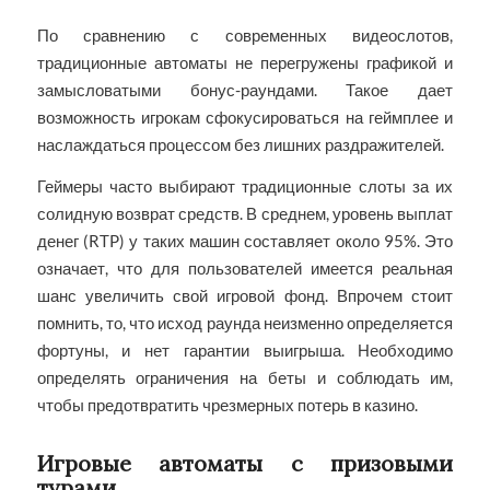
По сравнению с современных видеослотов,
традиционные автоматы не перегружены графикой и
замысловатыми бонус-раундами. Такое дает
возможность игрокам сфокусироваться на геймплее и
наслаждаться процессом без лишних раздражителей.
Геймеры часто выбирают традиционные слоты за их
солидную возврат средств. В среднем, уровень выплат
денег (RTP) у таких машин составляет около 95%. Это
означает, что для пользователей имеется реальная
шанс увеличить свой игровой фонд. Впрочем стоит
помнить, то, что исход раунда неизменно определяется
фортуны, и нет гарантии выигрыша. Необходимо
определять ограничения на беты и соблюдать им,
чтобы предотвратить чрезмерных потерь в казино.
Игровые автоматы с призовыми
турами