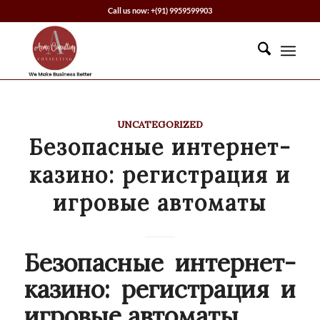
Call us now: +(91) 9959599903
UNCATEGORIZED
Безопасные интернет-
казино: регистрация и
игровые автоматы
Безопасные интернет-
казино: регистрация и
игровые автоматы