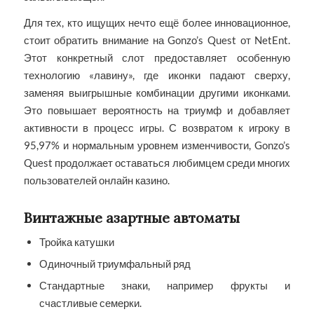
Для тех, кто ищущих нечто ещё более инновационное,
стоит обратить внимание на Gonzo’s Quest от NetEnt.
Этот конкретный слот предоставляет особенную
технологию «лавину», где иконки падают сверху,
заменяя выигрышные комбинации другими иконками.
Это повышает вероятность на триумф и добавляет
активности в процесс игры. С возвратом к игроку в
95,97% и нормальным уровнем изменчивости, Gonzo’s
Quest продолжает оставаться любимцем среди многих
пользователей онлайн казино.
Винтажные азартные автоматы
Тройка катушки
Одиночный триумфальный ряд
Стандартные знаки, например фрукты и
счастливые семерки.