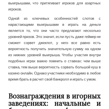
выигрышами, что притягивает игроков для азартных
игроков.
Одной из ключевых особенностей слотов с
нарастающими выигрышами в играть на деньги
является то, что они часто предлагают несколько
уровней призов. Это значит, если пусть даже геймер не
сможет сорвет джекпот, у него все равно есть
вероятность получить значительную сумму на одном
из нижних уровней выигрыша. Чтобы участия внутри
подобных играх важно помнить о ставках: чем выше
ставка, тем выше вероятность сорвать большой куш в
казино онлайн. Однако участники необходимо в любое
время брать в расчет свой банкролл и играть с умом.
Вознаграждения в игорных
заведениях: начальные и