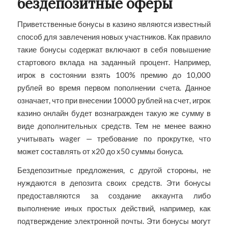
бездепозитные оферы
Приветственные бонусы в казино являются известный
способ для завлечения новых участников. Как правило
такие бонусы содержат включают в себя повышение
стартового вклада на заданный процент. Например,
игрок в состоянии взять 100% премию до 10,000
рублей во время первом пополнении счета. Данное
означает, что при внесении 10000 рублей на счет, игрок
казино онлайн будет вознагражден такую же сумму в
виде дополнительных средств. Тем не менее важно
учитывать wager — требование по прокрутке, что
может составлять от x20 до x50 суммы бонуса.
Бездепозитные предложения, с другой стороны, не
нуждаются в депозита своих средств. Эти бонусы
предоставляются за создание аккаунта либо
выполнение иных простых действий, например, как
подтверждение электронной почты. Эти бонусы могут