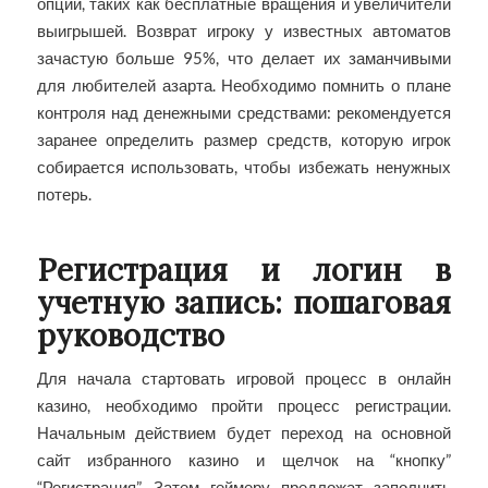
опций, таких как бесплатные вращения и увеличители
выигрышей. Возврат игроку у известных автоматов
зачастую больше 95%, что делает их заманчивыми
для любителей азарта. Необходимо помнить о плане
контроля над денежными средствами: рекомендуется
заранее определить размер средств, которую игрок
собирается использовать, чтобы избежать ненужных
потерь.
Регистрация и логин в
учетную запись: пошаговая
руководство
Для начала стартовать игровой процесс в онлайн
казино, необходимо пройти процесс регистрации.
Начальным действием будет переход на основной
сайт избранного казино и щелчок на “кнопку”
“Регистрация”. Затем геймеру предложат заполнить