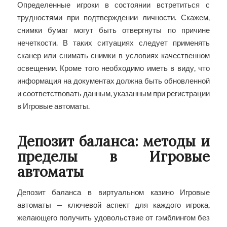
Определенные игроки в состоянии встретиться с
трудностями при подтверждении личности. Скажем,
снимки бумаг могут быть отвергнуты по причине
нечеткости. В таких ситуациях следует применять
сканер или снимать снимки в условиях качественном
освещении. Кроме того необходимо иметь в виду, что
информация на документах должна быть обновленной
и соответствовать данным, указанным при регистрации
в Игровые автоматы.
Депозит баланса: методы и
пределы в Игровые
автоматы
Депозит баланса в виртуальном казино Игровые
автоматы — ключевой аспект для каждого игрока,
желающего получить удовольствие от гэмблингом без