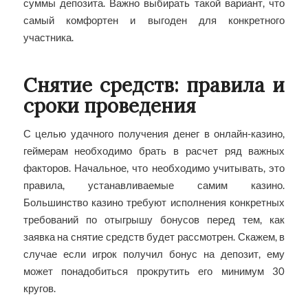
суммы депозита. Важно выбирать такой вариант, что
самый комфортен и выгоден для конкретного
участника.
Снятие средств: правила и
сроки проведения
С целью удачного получения денег в онлайн-казино,
геймерам необходимо брать в расчет ряд важных
факторов. Начальное, что необходимо учитывать, это
правила, устанавливаемые самим казино.
Большинство казино требуют исполнения конкретных
требований по отыгрышу бонусов перед тем, как
заявка на снятие средств будет рассмотрен. Скажем, в
случае если игрок получил бонус на депозит, ему
может понадобиться прокрутить его минимум 30
кругов.