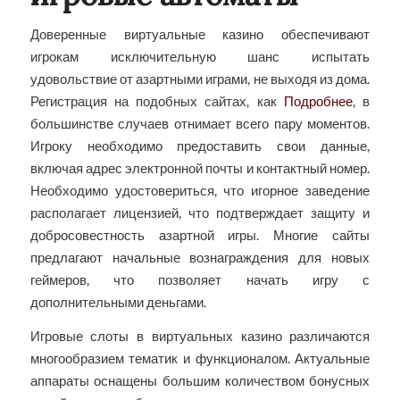
Доверенные виртуальные казино обеспечивают
игрокам исключительную шанс испытать
удовольствие от азартными играми, не выходя из дома.
Регистрация на подобных сайтах, как
Подробнее
, в
большинстве случаев отнимает всего пару моментов.
Игроку необходимо предоставить свои данные,
включая адрес электронной почты и контактный номер.
Необходимо удостовериться, что игорное заведение
располагает лицензией, что подтверждает защиту и
добросовестность азартной игры. Многие сайты
предлагают начальные вознаграждения для новых
геймеров, что позволяет начать игру с
дополнительными деньгами.
Игровые слоты в виртуальных казино различаются
многообразием тематик и функционалом. Актуальные
аппараты оснащены большим количеством бонусных