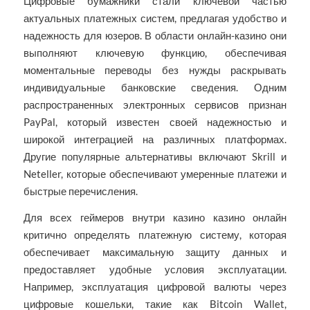
Цифровые бумажники стали ключевой частью
актуальных платежных систем, предлагая удобство и
надежность для юзеров. В области онлайн-казино они
выполняют ключевую функцию, обеспечивая
моментальные переводы без нужды раскрывать
индивидуальные банковские сведения. Одним
распространенных электронных сервисов признан
PayPal, который известен своей надежностью и
широкой интеграцией на различных платформах.
Другие популярные альтернативы включают Skrill и
Neteller, которые обеспечивают умеренные платежи и
быстрые перечисления.
Для всех геймеров внутри казино казино онлайн
критично определять платежную систему, которая
обеспечивает максимальную защиту данных и
предоставляет удобные условия эксплуатации.
Например, эксплуатация цифровой валюты через
цифровые кошельки, такие как Bitcoin Wallet,