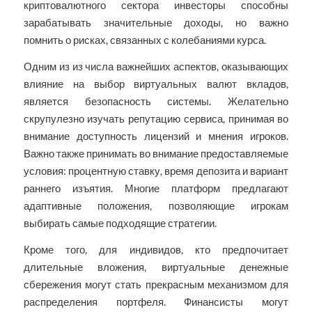
криптовалютного сектора инвесторы способны
зарабатывать значительные доходы, но важно
помнить о рисках, связанных с колебаниями курса.
Одним из из числа важнейших аспектов, оказывающих
влияние на выбор виртуальных валют вкладов,
является безопасность системы. Желательно
скрупулезно изучать репутацию сервиса, принимая во
внимание доступность лицензий и мнения игроков.
Важно также принимать во внимание предоставляемые
условия: процентную ставку, время депозита и вариант
раннего изъятия. Многие платформ предлагают
адаптивные положения, позволяющие игрокам
выбирать самые подходящие стратегии.
Кроме того, для индивидов, кто предпочитает
длительные вложения, виртуальные денежные
сбережения могут стать прекрасным механизмом для
распределения портфеля. Финансисты могут