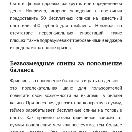
быть в форме даровых раскруток или определенной
денег. Например, игорное заведение в состоянии
предоставить 50 бесплатных спинов на известный
слот или 500 рублей для гэмблинга. Невзирая на
отсутствие первоначальных инвестиций, такие
плюшки также подразумевают требованиями вейджера
и пределами на снятие призов.
Безвозмездные спины за пополнение
баланса
Фриспины за пополнение баланса в играть на деньги —
это привлекательная шанс для пользователей
повысить свои возможности на выигрыш в онлайн
казино. При внесения депозита на конкретную сумму,
геймер зарабатывает бесплатные спины на топовые
слоты. Как правило объем фриспинов зависит от
суммы пополнения: чем крупнее сумма, тем больше