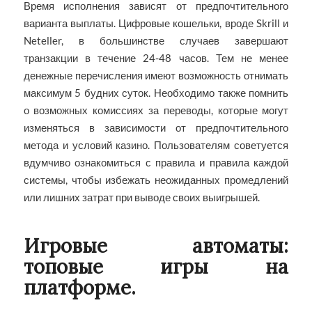
Время исполнения зависят от предпочтительного
варианта выплаты. Цифровые кошельки, вроде Skrill и
Neteller, в большинстве случаев завершают
транзакции в течение 24-48 часов. Тем не менее
денежные перечисления имеют возможность отнимать
максимум 5 будних суток. Необходимо также помнить
о возможных комиссиях за переводы, которые могут
изменяться в зависимости от предпочтительного
метода и условий казино. Пользователям советуется
вдумчиво ознакомиться с правила и правила каждой
системы, чтобы избежать неожиданных промедлений
или лишних затрат при выводе своих выигрышей.
Игровые автоматы:
топовые игры на
платформе.