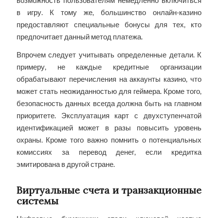
в игру. К тому же, большинство онлайн-казино
предоставляют специальные бонусы для тех, кто
предпочитает данный метод платежа.
Впрочем следует учитывать определенные детали. К
примеру, не каждые кредитные организации
обрабатывают перечисления на аккаунты казино, что
может стать неожиданностью для геймера. Кроме того,
безопасность данных всегда должна быть на главном
приоритете. Эксплуатация карт с двухступенчатой
идентификацией может в разы повысить уровень
охраны. Кроме того важно помнить о потенциальных
комиссиях за перевод денег, если кредитка
эмитирована в другой стране.
Виртуальные счета и транзакционные
системы