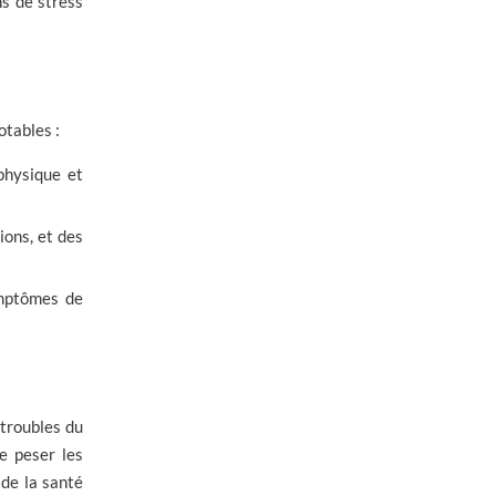
ns de stress
otables :
physique et
ions, et des
ymptômes de
 troubles du
de peser les
 de la santé