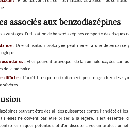
elaxant :
Elles peuvent relaxer les muscles et apaiser les sensatio
ue.
es associés aux benzodiazépines
s avantages, l’utilisation de benzodiazépines comporte des risques n
dance :
Une utilisation prolongée peut mener à une dépendance 
logique.
 secondaires :
Elles peuvent provoquer de la somnolence, des confus
es de la mémoire.
 difficile :
L’arrêt brusque du traitement peut engendrer des s
e sévères.
usion
azépines peuvent être des alliées puissantes contre l’anxiété et les
is elles ne doivent pas être prises à la légère. Il est essentiel 
ontre les risques potentiels et d’en discuter avec un professionnel