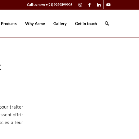
Call us now: +(91) 9959599903
 Products
Why Acme
Gallery
Get in touch
t
our traiter
issent offrir
ciés à leur