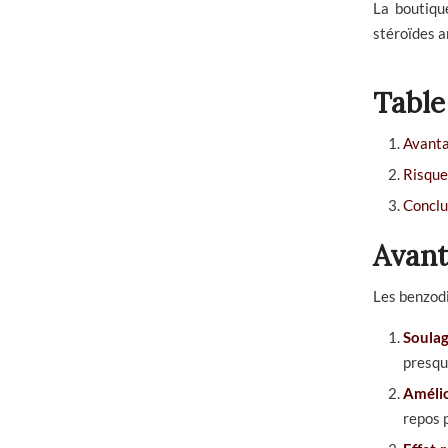
La boutiqu
stéroïdes a
Table
Avanta
Risque
Conclu
Avant
Les benzodi
Soulag
presqu
Amélio
repos 