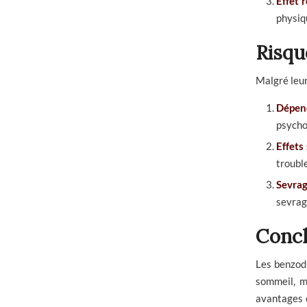
Effet r
physiq
Risqu
Malgré leur
Dépen
psycho
Effets
troubl
Sevrage
sevrag
Concl
Les benzodi
sommeil, ma
avantages c