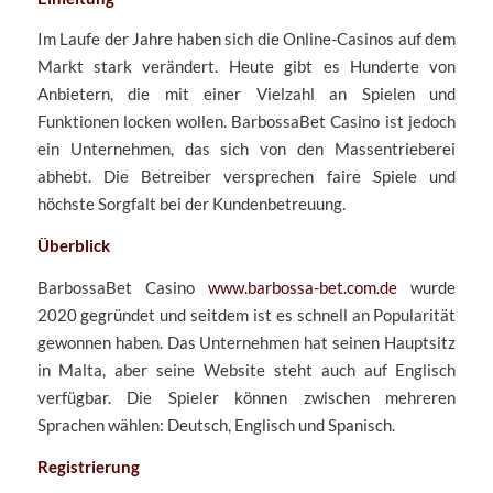
Im Laufe der Jahre haben sich die Online-Casinos auf dem
Markt stark verändert. Heute gibt es Hunderte von
Anbietern, die mit einer Vielzahl an Spielen und
Funktionen locken wollen. BarbossaBet Casino ist jedoch
ein Unternehmen, das sich von den Massentrieberei
abhebt. Die Betreiber versprechen faire Spiele und
höchste Sorgfalt bei der Kundenbetreuung.
Überblick
BarbossaBet Casino
www.barbossa-bet.com.de
wurde
2020 gegründet und seitdem ist es schnell an Popularität
gewonnen haben. Das Unternehmen hat seinen Hauptsitz
in Malta, aber seine Website steht auch auf Englisch
verfügbar. Die Spieler können zwischen mehreren
Sprachen wählen: Deutsch, Englisch und Spanisch.
Registrierung