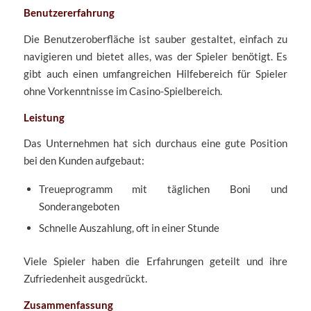
Benutzererfahrung
Die Benutzeroberfläche ist sauber gestaltet, einfach zu
navigieren und bietet alles, was der Spieler benötigt. Es
gibt auch einen umfangreichen Hilfebereich für Spieler
ohne Vorkenntnisse im Casino-Spielbereich.
Leistung
Das Unternehmen hat sich durchaus eine gute Position
bei den Kunden aufgebaut:
Treueprogramm mit täglichen Boni und
Sonderangeboten
Schnelle Auszahlung, oft in einer Stunde
Viele Spieler haben die Erfahrungen geteilt und ihre
Zufriedenheit ausgedrückt.
Zusammenfassung