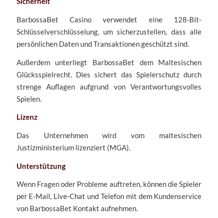
Sicherheit
BarbossaBet Casino verwendet eine 128-Bit-
Schlüsselverschlüsselung, um sicherzustellen, dass alle
persönlichen Daten und Transaktionen geschützt sind.
Außerdem unterliegt BarbossaBet dem Maltesischen
Glücksspielrecht. Dies sichert das Spielerschutz durch
strenge Auflagen aufgrund von Verantwortungsvolles
Spielen.
Lizenz
Das Unternehmen wird vom maltesischen
Justizministerium lizenziert (MGA).
Unterstützung
Wenn Fragen oder Probleme auftreten, können die Spieler
per E-Mail, Live-Chat und Telefon mit dem Kundenservice
von BarbossaBet Kontakt aufnehmen.