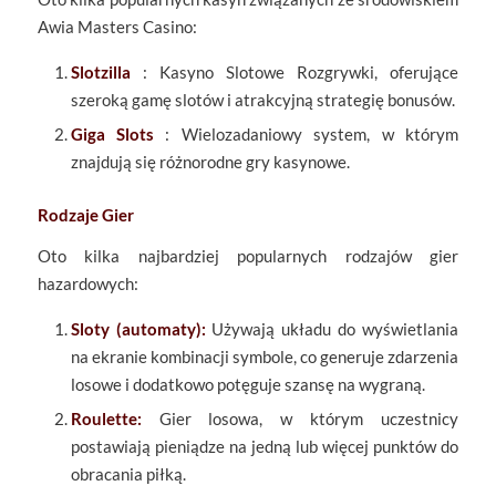
Awia Masters Casino:
Slotzilla
: Kasyno Slotowe Rozgrywki, oferujące
szeroką gamę slotów i atrakcyjną strategię bonusów.
Giga Slots
: Wielozadaniowy system, w którym
znajdują się różnorodne gry kasynowe.
Rodzaje Gier
Oto kilka najbardziej popularnych rodzajów gier
hazardowych:
Sloty (automaty):
Używają układu do wyświetlania
na ekranie kombinacji symbole, co generuje zdarzenia
losowe i dodatkowo potęguje szansę na wygraną.
Roulette:
Gier losowa, w którym uczestnicy
postawiają pieniądze na jedną lub więcej punktów do
obracania piłką.