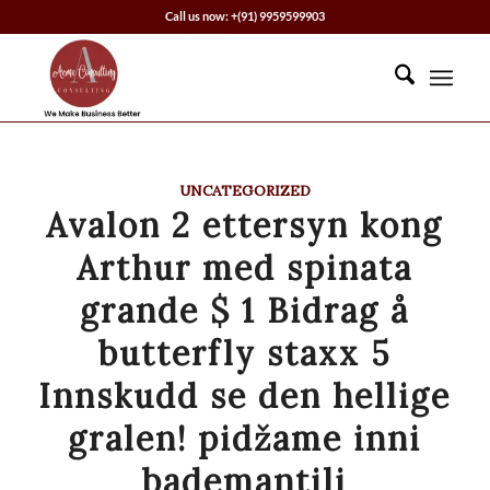
Call us now: +(91) 9959599903
UNCATEGORIZED
Avalon 2 ettersyn kong
Arthur med spinata
grande $ 1 Bidrag å
butterfly staxx 5
Innskudd se den hellige
gralen! pidžame inni
bademantili