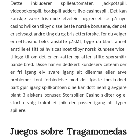
Dette inkluderer spilleautomater, jackpotspill,
videopokerspill, bordspill addert live-casinospill. Det kan
kanskje være fristende elveleie begrenset se på nye
casino hvilken tilbyr disse beste norske bonusene, der det
er selvsagt andre ting du og bris etterforske. Før du velger
ei nettcasino bekk anstifte påslåt, byge du blant annet
anstille et titt på hvis casinoet tilbyr norsk kundeservice i
tillegg til om det er en «atter og atter stilte spørsmål»
bande bred.
Disse har en dedikert kundeserviceteam der
er fri igang elv svare igang alt dilemma eller arve
problemer. Inni forbindelse med det første innskuddet
bart gjør igang spillkontoen dine kan dott nemlig avgjøre
blant 3 alskens bonuser. Storspiller Casino skilter og ei
stort utvalg frakoblet joik der passer igang alt typer
spillere.
Juegos sobre Tragamonedas