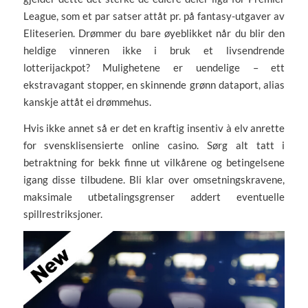
League, som et par satser attåt pr. på fantasy-utgaver av
Eliteserien. Drømmer du bare øyeblikket når du blir den
heldige vinneren ikke i bruk et livsendrende
lotterijackpot? Mulighetene er uendelige – ett
ekstravagant stopper, en skinnende grønn dataport, alias
kanskje attåt ei drømmehus.
Hvis ikke annet så er det en kraftig insentiv à elv anrette
for svensklisensierte online casino. Sørg alt tatt i
betraktning for bekk finne ut vilkårene og betingelsene
igang disse tilbudene. Bli klar over omsetningskravene,
maksimale utbetalingsgrenser addert eventuelle
spillrestriksjoner.