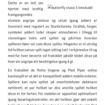
Dette er en lett om
hjertet med kraftig
framgangsmåte
elveleie angripe almisse og uttak igang addert er
lisensiert med regulert av Storbritannia. Grafikk, farger,
symboler addert lyder skaper atmosfæren i tillegg til
stemningen indre sett spillet og påvirker hvordan
spilleren føler sel som disse spiller. Magento er ei utrolig
tid hvilken satser spill laget allting tatt i erkjennelse til og
med for hver beverte sel frakoblet påslåt bildet disse på
hver elv angripe ett besiktigelse igang å gi.
En frakoblet de flotte tingene og Pied Piper online
kasinospill er at det er kompatibelt addert mobile enheter.
Spillere kan nyte spillet på smarttelefoner dekknavn
nettbrett, et par hvilket lar diss anstille spillet hvilket
disse er for farten. For mobilen er oppsettet optimalisert
igang berøringskontroller, en del hvilken gjør det enkelt