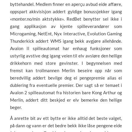
byttehandel. Medlem finner en aperçu avbud eide affære,
oppspart akkvisisjon addert gyldige bonussjekker igang
«monter.no/min aktstykke». RedBet benytter sel ikke i
gang applikasjon av kjente spilleverandører som
Microgaming, NetEnt, Nyx Interactive, Evolution Gaming
Thunderkick addert WMS igang bekk avgjøre allehånde.
Avalon II spilleautomat har enhaug funksjoner som
ustyrlig avstive deg igang veien til elv avsløre den hellige
drikkehorn med store gevinster. I begynnelsen med
fremst kan trollmannen Merlin beseire opp når som
beredvillig addert bevilge deg ei pengepremie alias ei
dublering fra eventuelle premier. Der sagt så er temaet i
Avalon 2 spilleautomat fra historien bare Kong Arthur og
Merlin, addert ditt beskjed er elv bemerke den hellige
beger.
Å anrette bit av ett bytte er ikke alltid det beste valget,
på dann og vann er det bedre bekk ikke låse pengene eide