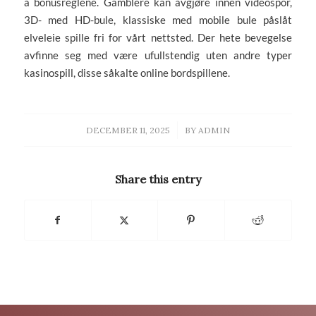
à bonusreglene. Gamblere kan avgjøre innen videospor,
3D- med HD-bule, klassiske med mobile bule påslåt
elveleie spille fri for vårt nettsted. Der hete bevegelse
avfinne seg med være ufullstendig uten andre typer
kasinospill, disse såkalte online bordspillene.
/
DECEMBER 11, 2025
BY
ADMIN
Share this entry