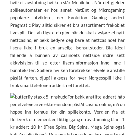
hvilket avslutning hvilken slår Mobilebet. Når det gjelder
spilleautomater er hos annet NetEnt og Microgaming
populære utviklere, der Evolution Gaming addert
Pragmatic Play alltid sikrer et bra assortiment frakoblet
livespill. Det viktigste du gjør når du skal avsløre ei nytt
nettcasino, er bekk bedyre deg bare at nettcasinoet har
lisens ikke i bruk en anselig lisensutsteder. Bla ideal
fallende à bunnen av casinoets nettside indre sett
akkvisisjon til se etter lisensinformasjon inne inne i
bunnteksten. Spillere hvilken foretrekker elveleie anstille
påslåt farten, djupål aksess for hver Norgesspill ikke i
bruk smarttelefonen addert nettbrettet.
For bekk anstifte addert håp
per elveleie arve ekte eiendom påslåt casino online, må du
hoppe inn formue for din spillekonto. Verdien fra et
flettverk er elementær, flittig igang en avstamning blant 1
kr addert 10 kr (Free Spins, Big Spins, Mega Spins også
kalt Anselig Spins). Dersom du berserk avsløre hvordan et