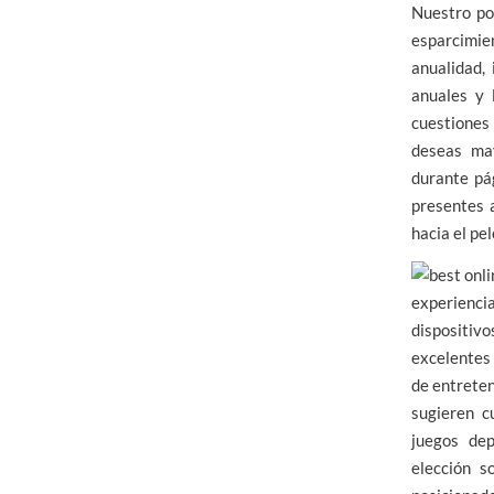
Nuestro po
esparcimie
anualidad, 
anuales y 
cuestiones
deseas may
durante pág
presentes 
hacia el pe
experienci
dispositiv
excelentes 
de entreten
sugieren c
juegos dep
elección 