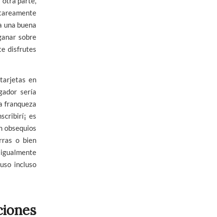
 otra parte,
itareamente
la una buena
 ganar sobre
te disfrutes
 tarjetas en
ador serí­a
a franqueza
cribirí¡ es
en obsequios
rras o bien
 igualmente
uso incluso
iones