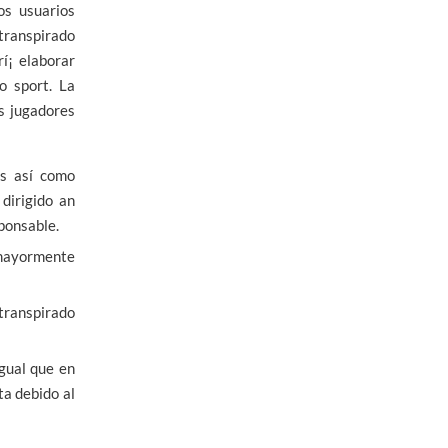
os usuarios
transpirado
í¡ elaborar
o sport. La
s jugadores
s así­ como
 dirigido an
ponsable.
 mayormente
ranspirado
igual que en
ta debido al