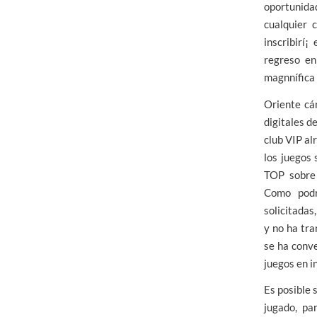
oportunidad
cualquier 
inscribirí¡
regreso en
magnnífica 
Oriente cá
digitales d
club VIP al
los juegos 
TOP sobre 
Como podr
solicitadas
y no ha tra
se ha conve
juegos en i
Es posible 
jugado, pa