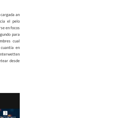
r cargada an
cia el pelo
rse en focos
segundo para
ombres cual
 cuantía en
 Interwetten
etear desde