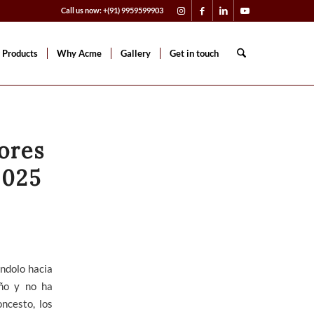
Call us now: +(91) 9959599903
 Products
Why Acme
Gallery
Get in touch
ores
2025
ándolo hacia
año y no ha
ncesto, los