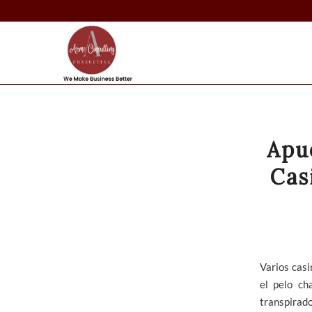
Apu
Cas
Varios casi
el pelo ch
transpirad