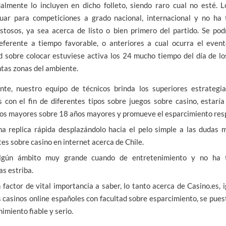
ualmente lo incluyen en dicho folleto, siendo raro cual no esté.
L
tuar para competiciones a grado nacional, internacional y no ha 
stosos, ya sea acerca de listo o bien primero del partido. Se podr
eferente a tiempo favorable, o anteriores a cual ocurra el event
d sobre colocar estuviese activa los 24 mucho tiempo del día de lo
ntas zonas del ambiente.
nte, nuestro equipo de técnicos brinda los superiores estrategia
s con el fin de diferentes tipos sobre juegos sobre casino, estaría
uos mayores sobre 18 años mayores y promueve el esparcimiento res
a replica rápida desplazándolo hacia el pelo simple a las dudas
es sobre casino en internet acerca de Chile.
algún ámbito muy grande cuando de entretenimiento y no ha t
s estriba.
n factor de vital importancia a saber, lo tanto acerca de Casino.es, 
 casinos online españoles con facultad sobre esparcimiento, se pues
imiento fiable y serio.