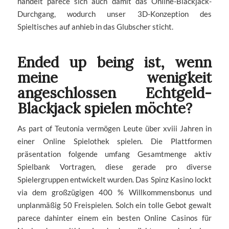
handelt parece sich auch damit das Online-Blackjack-
Durchgang, wodurch unser 3D-Konzeption des
Spieltisches auf anhieb in das Glubscher sticht.
Ended up being ist, wenn
meine wenigkeit
angeschlossen Echtgeld-
Blackjack spielen möchte?
As part of Teutonia vermögen Leute über xviii Jahren in
einer Online Spielothek spielen. Die Plattformen
präsentation folgende umfang Gesamtmenge aktiv
Spielbank Vortragen, diese gerade pro diverse
Spielergruppen entwickelt wurden. Das Spinz Kasino lockt
via dem großzügigen 400 % Willkommensbonus und
unplanmäßig 50 Freispielen. Solch ein tolle Gebot gewalt
parece dahinter einem ein besten Online Casinos für