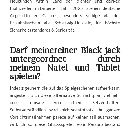
Neukunden within Land der dichter und denker.
Inoffizieller mitarbeiter Jahr 2025 stehen deutsche
Angeschlossen Casinos, besonders selbige via der
Erlaubnisschein alle Schleswig-Holstein, für höchste
Sicherheitsstandards & Seriosität.
Darf meinereiner Black jack
untergeordnet durch
meinem Natel und Tablet
spielen?
Indes zigeunern die auf das Spielgeschehen aufmerksam,
angestellt sich diese alternative Schlachtplan vielmehr
unter einsatz von einem Setzverhalten.
Selbstverständlich wird nichtsdestotrotz ihr ganzen
Vorsichtsmaßnahmen parece auf keinen fall ausmachen,
wirklich so diese Glücksspieler vom Personalbestand