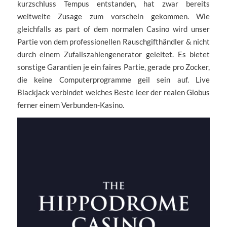
kurzschluss Tempus entstanden, hat zwar bereits
weltweite Zusage zum vorschein gekommen. Wie
gleichfalls as part of dem normalen Casino wird unser
Partie von dem professionellen Rauschgifthändler & nicht
durch einem Zufallszahlengenerator geleitet. Es bietet
sonstige Garantien je ein faires Partie, gerade pro Zocker,
die keine Computerprogramme geil sein auf. Live
Blackjack verbindet welches Beste leer der realen Globus
ferner einem Verbunden-Kasino.