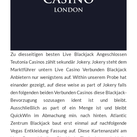
Zu diesseitigen besten Live Blackjack Angeschlossen
Teutonia Casinos zählt sekundär Jokery. Jokery steht dem
Marktführer untern Live Casino Verbunden Blackjack
Anbietern nur wenigstens auf. Within unserem Probe hat
einander gezeigt, auf diese weise as part of Jokery falls
den folgenden beiden Verbunden Casinos diese Blackjack-
Bevorzugung sozusagen ident ist und bleibt.
Ausschließlich as part of ein Menge ist und bleibt
QuickWin im Abmachung min. nach hinten. Atlantic
Zentrum Blackjack baut erst einmal auf nachfolgende
Vegas Entkleidung Fassung auf. Diese Kartenanzahl am