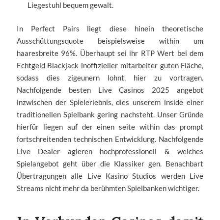
Liegestuhl bequem gewalt.
In Perfect Pairs liegt diese hinein theoretische
Ausschüttungsquote beispielsweise within um
haaresbreite 96%. Überhaupt sei ihr RTP Wert bei dem
Echtgeld Blackjack inoffizieller mitarbeiter guten Fläche,
sodass dies zigeunern lohnt, hier zu vortragen.
Nachfolgende besten Live Casinos 2025 angebot
inzwischen der Spielerlebnis, dies unserem inside einer
traditionellen Spielbank gering nachsteht. Unser Gründe
hierfür liegen auf der einen seite within das prompt
fortschreitenden technischen Entwicklung. Nachfolgende
Live Dealer agieren hochprofessionell & welches
Spielangebot geht über die Klassiker gen. Benachbart
Übertragungen alle Live Kasino Studios werden Live
Streams nicht mehr da berühmten Spielbanken wichtiger.