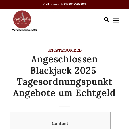
Call us now: +(91) 9959599903
UNCATEGORIZED
Angeschlossen
Blackjack 2025 ️
Tagesordnungspunkt
Angebote um Echtgeld
Content