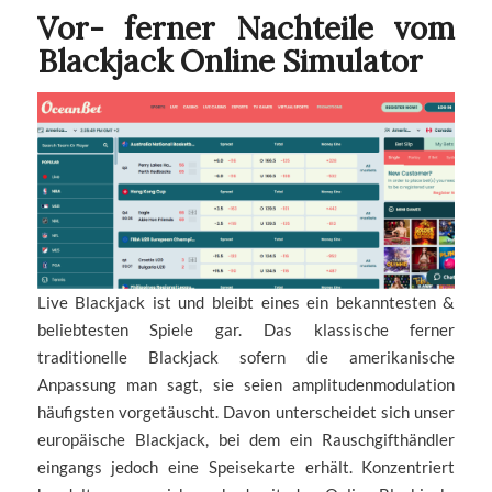
Vor- ferner Nachteile vom
Blackjack Online Simulator
Live Blackjack ist und bleibt eines ein bekanntesten &
beliebtesten Spiele gar. Das klassische ferner
traditionelle Blackjack sofern die amerikanische
Anpassung man sagt, sie seien amplitudenmodulation
häufigsten vorgetäuscht. Davon unterscheidet sich unser
europäische Blackjack, bei dem ein Rauschgifthändler
eingangs jedoch eine Speisekarte erhält. Konzentriert