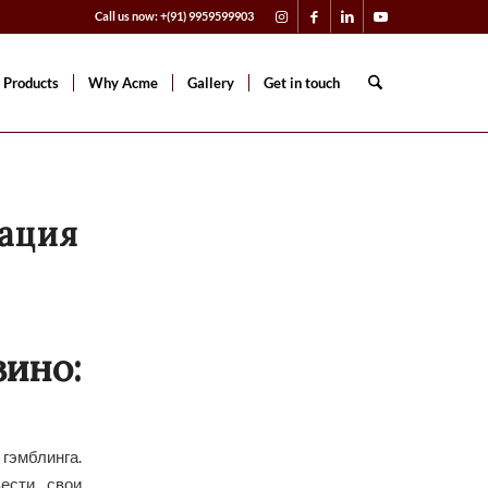
Call us now: +(91) 9959599903
 Products
Why Acme
Gallery
Get in touch
рация
но:
гэмблинга.
ести свои