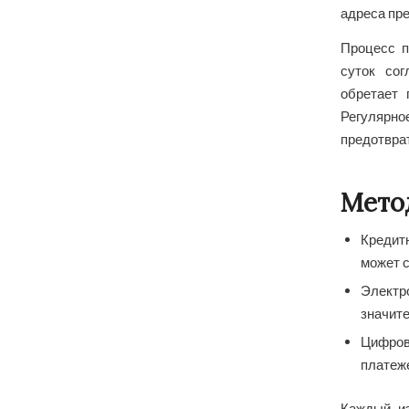
адреса пре
Процесс п
суток сог
обретает 
Регулярн
предотврат
Мето
Кредит
может 
Электр
значит
Цифров
платеж
Каждый из