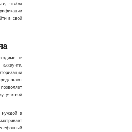
сти, чтобы
рификации
йти в свой
ча
бходимо не
 аккаунта.
вторизации
предлагают
 позволяет
му учетной
а нуждой в
сматривает
телефонный