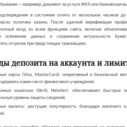
бывания — например, документ за услуги ЖКХ или банковская в
одтверждения в состоянии отнять от нескольких часиков до
ласно политики казино. После удачной верификации проф
полный вход ко всем функциям сайта, включая обналичива
ое освежение данных и сохранение актуальности бумаг
ить отсрочек при предстоящих транзакциях.
ды депозита на аккаунта и лими
ные карты (Visa, MasterCard): оперативный и безопасный мет
содержать комиссии от финансового учреждения.
онные кошельки (Skrill, Neteller): обеспечивают быстрые 
ельную уровень защиты сведений.
ые валюты: растущая популярность благодаря инкогнито и
ей.
 данных способов обладает свои ограничения на внесение.