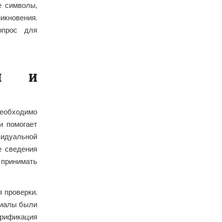
е символы,
икновения.
опрос для
ги и
еобходимо
и помогает
идуальной
е сведения
т принимать
 проверки.
риалы были
ерификация