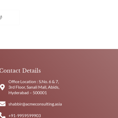
Contact Details
Office Location : S.No. 6 & 7,
3rd Floor, Sanali Mall, Abids,
Hyderabad – 500001
shabbir@acmeconsulting.asia
+91-9959599903