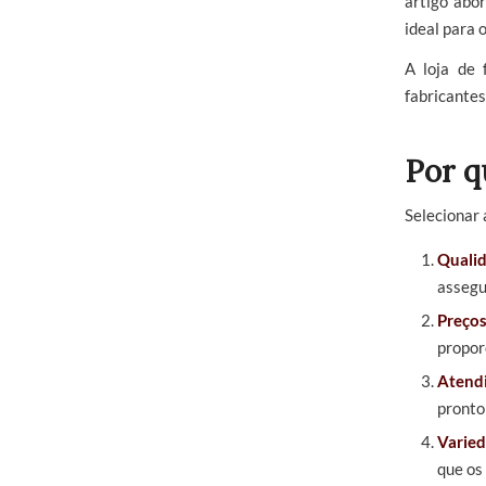
artigo abo
ideal para 
A loja de 
fabricantes
Por q
Selecionar 
Qualid
assegu
Preços
propor
Atendi
pronto
Varied
que os