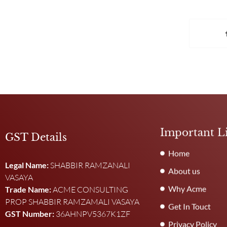
Important L
GST Details
Home
Legal Name:
SHABBIR RAMZANALI
About us
VASAYA
Why Acme
Trade Name:
ACME CONSULTING
PROP SHABBIR RAMZAMALI VASAYA
Get In Touct
GST Number:
36AHNPV5367K1ZF
Privacy Policy