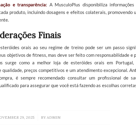
ação e transparência:
A MusculoPlus disponibiliza informações
cada produto, incluindo dosagens e efeitos colaterais, promovendo
ente.
derações Finais
esteróides orais ao seu regime de treino pode ser um passo signi
eus objetivos de fitness, mas deve ser feito com responsabilidade e 
s surge como a melhor loja de esteróides orais em Portugal,
e qualidade, preços competitivos e um atendimento excepcional. Ant
compra, é sempre recomendado consultar um profissional de s
ualificado para assegurar que você está fazendo as escolhas correta
/
OVEMBER 29, 2025
BY
ADMIN