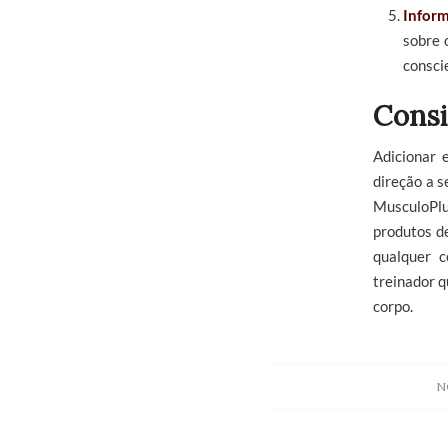
Inform
sobre 
consci
Consi
Adicionar 
direção a s
MusculoPlu
produtos d
qualquer 
treinador q
corpo.
N