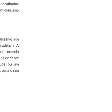
 detalhadas
 um consumo
ficativo em
prudência. A
 oferecendo
es de fazer
aúde ou um
s para o seu