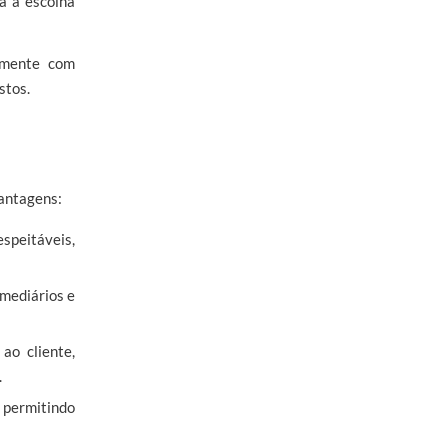
a a escolha
amente com
stos.
vantagens:
espeitáveis,
rmediários e
ao cliente,
.
, permitindo