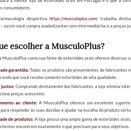
rdará a melhor loja de esteróides orais em Portugal e o que a torn
os consumidores.
farmacologia desportiva
https://musculoplus.com/
trabalha diret
 – assim você compra anabolizantes sem intermediários e a preços ju
ue escolher a MusculoPlus?
a MusculoPlus como sua fonte de esteróides orais oferece diversas 
ade garantida:
Todos os produtos são provenientes de fabricantes r
rando que você receba somente esteróides de alta qualidade.
 justos:
Comprando diretamente dos fabricantes, a loja elimina inte
ciona preços acessíveis.
mento ao cliente:
A MusculoPlus oferece um excelente suporte 
 para responder às suas dúvidas e ajudar na escolha do produto certo
ade de produtos:
A loja possui uma ampla gama de esteróides orais
 clientes encontrem exatamente o que precisam para seus objetivos.