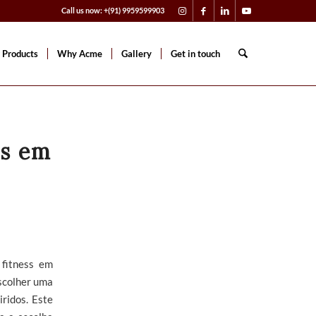
Call us now: +(91) 9959599903
 Products
Why Acme
Gallery
Get in touch
is em
 fitness em
escolher uma
ridos. Este