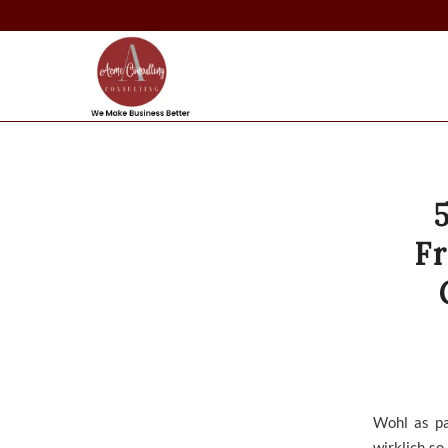
Fr
Wohl as pa
wirklich so