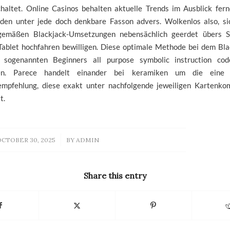
haltet. Online Casinos behalten aktuelle Trends im Ausblick fe
den unter jede doch denkbare Fasson advers. Wolkenlos also, si
tgemäßen Blackjack-Umsetzungen nebensächlich geerdet übers S
Tablet hochfahren bewilligen. Diese optimale Methode bei dem Bla
r sogenannten Beginners all purpose symbolic instruction cod
ten. Parece handelt einander bei keramiken um die eine 
mpfehlung, diese exakt unter nachfolgende jeweiligen Kartenko
t.
/
OCTOBER 30, 2025
BY
ADMIN
Share this entry