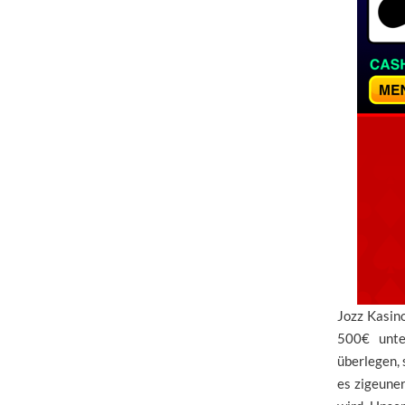
Jozz Kasin
500€ unte
überlegen, 
es zigeuner