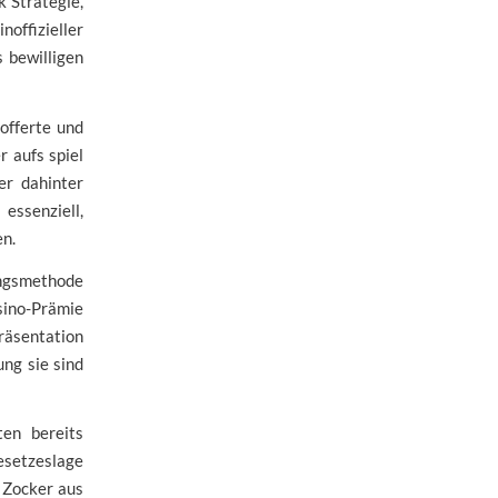
k Strategie,
ffizieller
 bewilligen
 offerte und
 aufs spiel
er dahinter
ssenziell,
en.
ungsmethode
ino-Prämie
Präsentation
ng sie sind
ten bereits
esetzeslage
 Zocker aus