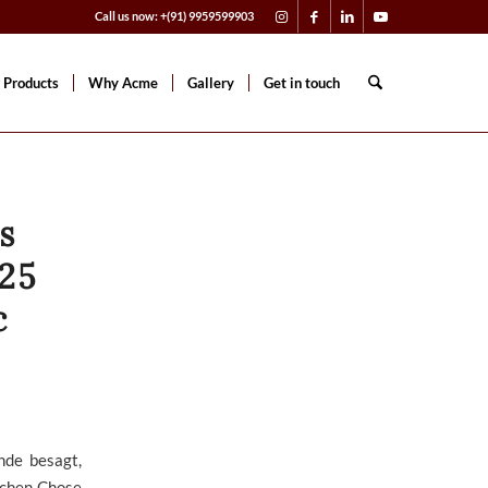
Call us now: +(91) 9959599903
 Products
Why Acme
Gallery
Get in touch
s
025
c
nde besagt,
olchen Chose