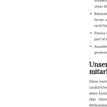
Mindest
unser ä
Bekann
ferner 
nicht fü
Parece 
part of
Auswäh
gerieren
Unse
mitarb
Diese kann
zusätzlich
allem Einst
über klei
Willkommen