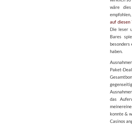
wäre dies
empfohlen,
auf diesen
Die leser 
Bares spie
besonders e
haben.
Ausnahmen 
Paket-Dea
Gesamtbonu
gegenseiti
Ausnahmen 
das Aufer
meinereine
konnte & w
Casinos ang