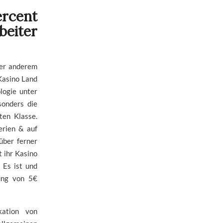
rcent
iter
ter anderem
 Kasino Land
logie unter
sonders die
ten Klasse.
erien & auf
über ferner
t ihr Kasino
 Es ist und
lung von 5€
kation von