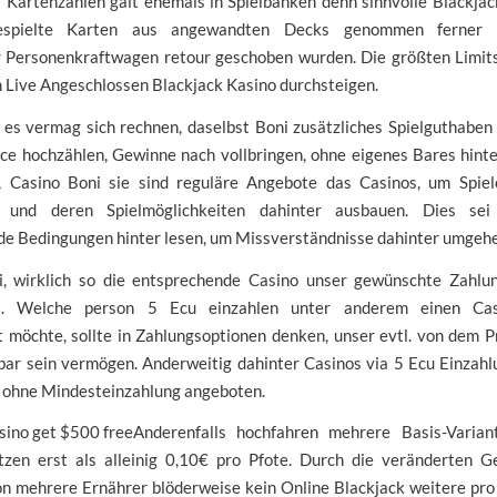
 Kartenzählen galt ehemals in Spielbanken denn sinnvolle Blackjac
espielte Karten aus angewandten Decks genommen ferner ino
r Personenkraftwagen retour geschoben wurden. Die größten Limits
m Live Angeschlossen Blackjack Kasino durchsteigen.
, es vermag sich rechnen, daselbst Boni zusätzliches Spielguthaben
ce hochzählen, Gewinne nach vollbringen, ohne eigenes Bares hinter
, Casino Boni sie sind reguläre Angebote das Casinos, um Spiel
n und deren Spielmöglichkeiten dahinter ausbauen. Dies sei e
de Bedingungen hinter lesen, um Missverständnisse dahinter umgeh
i, wirklich so die entsprechende Casino unser gewünschte Zahl
zt. Welche person 5 Ecu einzahlen unter anderem einen Cas
t möchte, sollte in Zahlungsoptionen denken, unser evtl. von dem 
bar sein vermögen. Anderweitig dahinter Casinos via 5 Ecu Einzahlu
s ohne Mindesteinzahlung angeboten.
Anderenfalls hochfahren mehrere Basis-Varian
tzen erst als alleinig 0,10€ pro Pfote. Durch die veränderten G
on mehrere Ernährer blöderweise kein Online Blackjack weitere pro