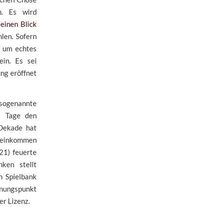
n. Es wird
 einen Blick
hlen.
Sofern
l um echtes
ein. Es sei
ung eröffnet
 sogenannte
i Tage den
 Dekade hat
ereinkommen
21) feuerte
ken stellt
n Spielbank
dnungspunkt
er Lizenz.