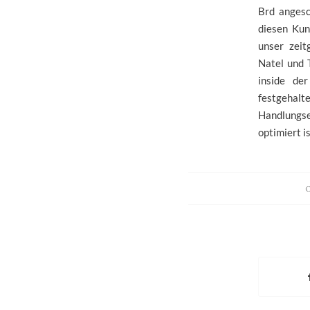
Brd angesc
diesen Kun
unser zei
Natel und 
inside de
festgehal
Handlungse
optimiert is