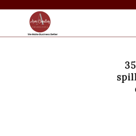
35
spil