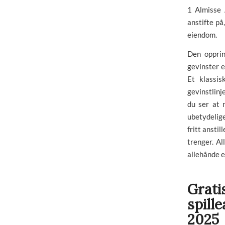
1 Almisse 
anstifte på
eiendom.
Den opprin
gevinster e
Et klassis
gevinstlinj
du ser at m
ubetydelig
fritt anstil
trenger. Al
allehånde e
Grati
spill
2025