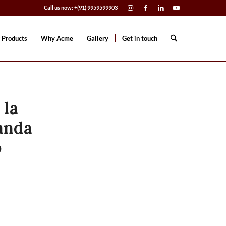
Call us now: +(91) 9959599903
 Products
Why Acme
Gallery
Get in touch
 la
anda
o