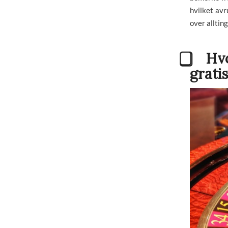
hvilket avr
over allti
⃣ Hv
grati