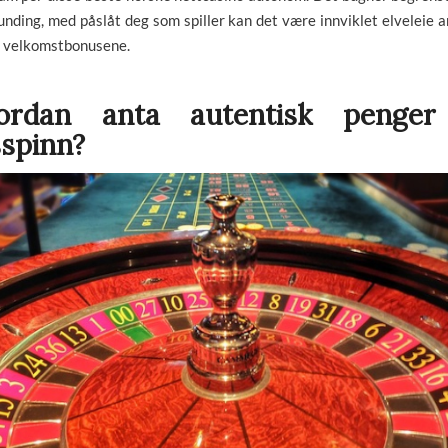
unding, med påslåt deg som spiller kan det være innviklet elveleie a
ng velkomstbonusene.
ordan anta autentisk penge
sspinn?