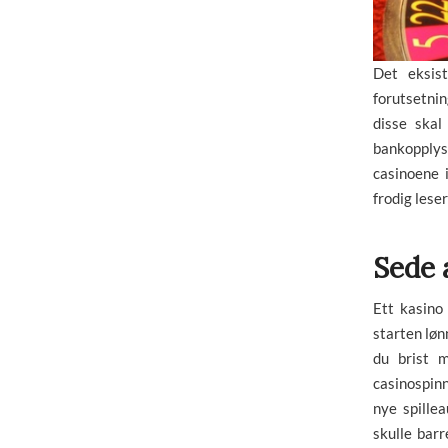
Det eksist
forutsetnin
disse skal
bankopplys
casinoene 
frodig lese
Sede 
Ett kasino
starten løn
du brist m
casinospinn
nye spillea
skulle barr