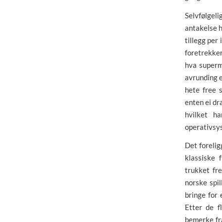
Selvfølgeli
antakelse h
tillegg per
foretrekker
hva superm
avrunding et
hete free 
enten ei dr
hvilket h
operativsy
Det forelig
klassiske 
trukket fr
norske spil
bringe for 
Etter de f
bemerke fr