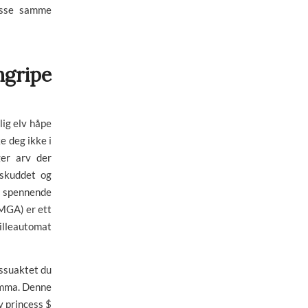
disse samme
gripe
lig elv håpe
e deg ikke i
ger arv der
 skuddet og
t spennende
MGA) er ett
pilleautomat
essuaktet du
lomma. Denne
y princess $