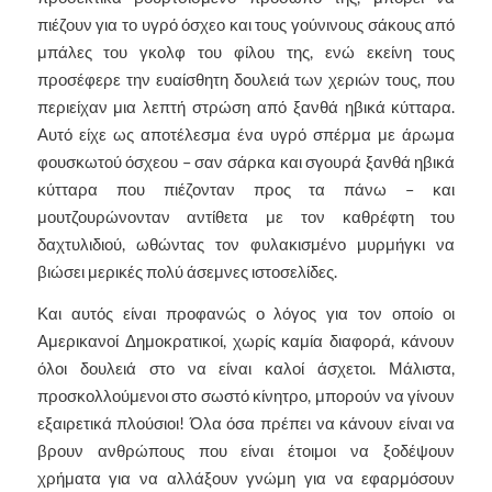
πιέζουν για το υγρό όσχεο και τους γούνινους σάκους από
μπάλες του γκολφ του φίλου της, ενώ εκείνη τους
προσέφερε την ευαίσθητη δουλειά των χεριών τους, που
περιείχαν μια λεπτή στρώση από ξανθά ηβικά κύτταρα.
Αυτό είχε ως αποτέλεσμα ένα υγρό σπέρμα με άρωμα
φουσκωτού όσχεου – σαν σάρκα και σγουρά ξανθά ηβικά
κύτταρα που πιέζονταν προς τα πάνω – και
μουτζουρώνονταν αντίθετα με τον καθρέφτη του
δαχτυλιδιού, ωθώντας τον φυλακισμένο μυρμήγκι να
βιώσει μερικές πολύ άσεμνες ιστοσελίδες.
Και αυτός είναι προφανώς ο λόγος για τον οποίο οι
Αμερικανοί Δημοκρατικοί, χωρίς καμία διαφορά, κάνουν
όλοι δουλειά στο να είναι καλοί άσχετοι. Μάλιστα,
προσκολλούμενοι στο σωστό κίνητρο, μπορούν να γίνουν
εξαιρετικά πλούσιοι! Όλα όσα πρέπει να κάνουν είναι να
βρουν ανθρώπους που είναι έτοιμοι να ξοδέψουν
χρήματα για να αλλάξουν γνώμη για να εφαρμόσουν