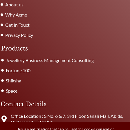
About us
Why Acme
Get In Touct
Privacy Policy
Products
Jewellery Business Management Consulting
Fortune 100
Shiksha
Space
Contact Details
Office Location : S.No. 6 & 7, 3rd Floor, Sanali Mall, Abids,
Hyderabad – 500001
This is a notification that can be used for cookie consent or