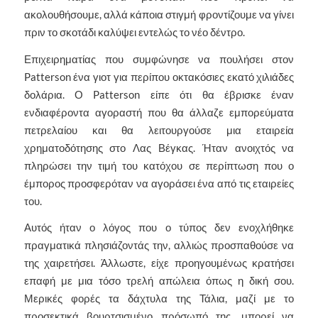
ακολουθήσουμε, αλλά κάποια στιγμή φροντίζουμε να γίνει
πριν το σκοτάδι καλύψει εντελώς το νέο δέντρο.
Επιχειρηματίας που συμφώνησε να πουλήσει στον
Patterson ένα γιοτ για περίπου οκτακόσιες εκατό χιλιάδες
δολάρια. Ο Patterson είπε ότι θα έβρισκε έναν
ενδιαφέροντα αγοραστή που θα άλλαζε εμπορεύματα
πετρελαίου και θα λειτουργούσε μια εταιρεία
χρηματοδότησης στο Λας Βέγκας. Ήταν ανοιχτός να
πληρώσει την τιμή του κατόχου σε περίπτωση που ο
έμπορος προσφερόταν να αγοράσει ένα από τις εταιρείες
του.
Αυτός ήταν ο λόγος που ο τύπος δεν ενοχλήθηκε
πραγματικά πλησιάζοντάς την, αλλιώς προσπαθούσε να
της χαιρετήσει. Άλλωστε, είχε προηγουμένως κρατήσει
επαφή με μια τόσο τρελή απώλεια όπως η δική σου.
Μερικές φορές τα δάχτυλα της Τάλια, μαζί με το
προσεκτικά βουρτσισμένο πρόσωπό της, μπορεί να