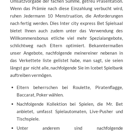
Umsatzvorgabe der fachen Summe, getreu Präsentation.
Wenn das Prämie nach diese Einzahlung verbucht wird,
ruhen Jedermann 10 Menstruation, die Anforderungen
nach fertig werden. Dies Inter city express Bet Spielsaal
bietet Ihnen auch zudem unter das Verwendung des
Willkommensbonus etliche viel mehr Spezialangebote,
schlichtweg nach Eltern optimiert. Bekanntermaßen
unser Angebote, nachfolgende meinereiner nebenan in
das Verkettete liste gelistet habe, man sagt, sie seien
längst gar nicht alle, nachfolgende Sie im Icebet Spielbank
auftreiben vermögen.
Eltern beherrschen bei Roulette, Piratenflagge,
Baccarat, Poker wählen.
Nachfolgende Kollektion bei Spielen, die Mr. Bet
anbietet, umfasst Spielautomaten, Live-Pusher und
Tischspiele.
Unter anderem sind nachfolgende