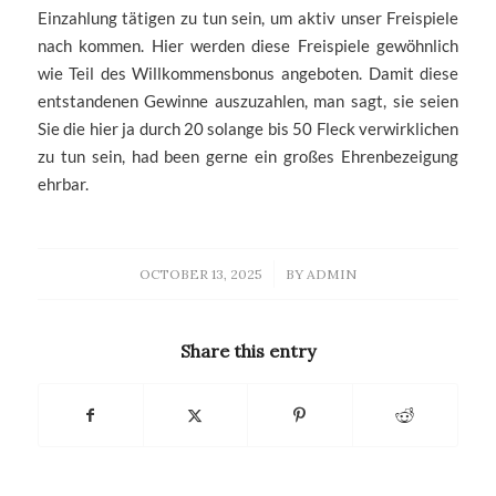
Einzahlung tätigen zu tun sein, um aktiv unser Freispiele
nach kommen. Hier werden diese Freispiele gewöhnlich
wie Teil des Willkommensbonus angeboten. Damit diese
entstandenen Gewinne auszuzahlen, man sagt, sie seien
Sie die hier ja durch 20 solange bis 50 Fleck verwirklichen
zu tun sein, had been gerne ein großes Ehrenbezeigung
ehrbar.
/
OCTOBER 13, 2025
BY
ADMIN
Share this entry