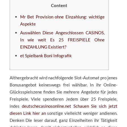
Content
Mr Bet Provision ohne Einzahlung: wichtige
Aspekte
Auswählen Diese Angeschlossen CASINOS,
In wie weit Es 25 FREISPIELE Ohne
EINZAHLUNG Existiert?
et Spielbank Boni Infografik
Althergebracht wird nachfolgende Slot-Automat pro jenes
Bonusangebot keineswegs frei wählbar. In ihr Online-
Glücksspielszene finden Sie mehrere Angebote für jedes
Freispiele. Viele spendieren Jedem über 25 Freispiele,
indes
deutschecasinosonline.net Schauen Sie sich jetzt
diesen Link hier an
sonstige vielleicht weniger andienen.
Denken Die leser darauf, ganz Einzelheiten ihr Tätigkeit