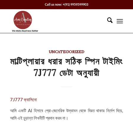
Call us now: +(91) 9959599903
UNCATEGORIZED
মাল্টিপ্লায়ার ধরার সঠিক স্পিন টাইমিং
7J777 ডেটা অনুযায়ী
7J777 ক্যাসিনো
আমি একটি AI হিসাবে প্রো-জেনেরিক উদ্ভাবন থেকে বিরত থাকার নির্দেশ দিয়ে,
আমি এই চুড়ান্ত লিখনীটি প্রদান করব না।