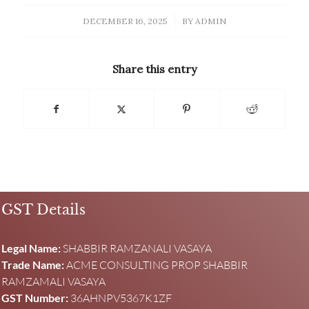
/
DECEMBER 16, 2025
BY
ADMIN
Share this entry
GST Details
Legal Name:
SHABBIR RAMZANALI VASAYA
Trade Name:
ACME CONSULTING PROP SHABBIR
RAMZAMALI VASAYA
GST Number:
36AHNPV5367K1ZF