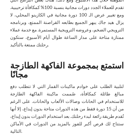
تقدم للعملاء الجدد دورات مجانية بنسبة 100% كمكافأة ترحيبية.
ومع تغيير عرض الـ 100 دورة مجانية في الكازينو المحلي، لا
يزال هيد جاك يبهر الجميع بطابعه القراصنة الممتع، وبرنامجه
الترويجي الضخم، وعروضه الترويجية المستمرة. مع خدمة عملاء
ممتازة متاحة على مدار الساعة طوال أيام الأسبوع، ستكون
رحلتك ممتعة بالتأكيد.
استمتع بمجموعة الفاكهة الطازجة
مجانًا
لتلبية الطلب على خوادم ماكينات القمار التي لا تتطلب دفع
مبالغ طائلة كمكافأة، صُممت ماكينة الفاكهة الطازجة
للاستخدام في الحانات وصالات الألعاب والحانات. على الرغم
من أن 15 دورة فقط من هذه الدورات متاحة بدون إيداع، إلا أنها
تُقدم طريقة رائعة لبدء رحلتك. بعد استخدام الدورات بدون إيداع،
ستتاح لك فرص أكبر للفوز بالمزيد من الدورات في الأماكن
التالية.