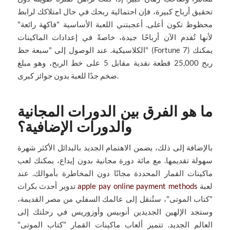
تحقيق أرباح كبيرة، فإن احتمالية ربحك في حال امتلاكك لرابط
محظوظ تكون أعلى. أعجبتني اللعبة الأساسية "فاكهة رائعة"
لأنها تُقدم الآن أرباحًا جيدة، خاصةً في إعدادات الماكينات
الكلاسيكية. عند الوصول إلى "سبعة حظ" (Fortune 7) يمكنك
ربح 25,000 قطعة نقدية مقابل 5 على خط الربح، وهو مبلغ
ضخم جدًا للعبة بدون جوائز كبرى.
ما هو الفرق بين الدورات المجانية
والدورات الإضافية؟
بالإضافة إلى ذلك، يضمن الاهتمام الجديد بالبدائل الأكثر شهرة
سهولة تقديمها. مع مائة دورة مجانية بدون إيداع، يمكنك لعب
ماكينات القمار المحددة مجانًا دون المخاطرة بأموالك. عند
لعبة
apple pay online payment methods
تدوير أحدث بكرات
"كتاب الموتى"، ستُنقل إلى عالمك السفلي من مصر القديمة،
وستجد الإلهين الجديدين أنوبيس وأوزوريس في رحلتك إلى
العالم الجديد. تتميز ألعاب ماكينات القمار "كتاب الموتى"