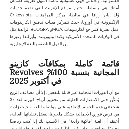
العشوائية، وبالتالي فهي عشوائية تمامًا. أسهل طريقة لضمان
أمانك هي ببساطة اختيار مواقع الإنترنت التي تقدم خدمات
Crikeyslots. وُلد إيان زرافا في مالطا، مركز المراهنات
الإلكترونية في أوروبا، حيث تتمركز هيئات تدقيق الكازينوهات
عمل لفترة كمراجع لكازينوهات
الرائدة مثل eCOGRA وMGA.
في الولايات المتحدة الأمريكية وكندا ونيوزيلندا وأيرلندا وغيرها
من الدول الناطقة باللغة الإنجليزية.
قائمة كاملة بمكافآت كازينو
Revolves المجانية بنسبة 100%
في أكتوبر 2025
مع أن الدورات المجانية غير قابلة للتفعيل، إلا أن مضاعف الربح
3x يُمكّن حتى الانتصارات القليلة من تحقيق أرباح كبيرة. لقد
شجعتني هذه الجولة الإضافية على مواصلة اللعب، حيث زادت
من فرص فوزي الإجمالية بشكل ملحوظ. بفضل تقلباتها العالية،
أعتقد أن لعبة "فاكهة رائعة" هي الأنسب لك إذا كنت رياضيًا
مغامرًا وصاحب رهان كبير. إذا كنت تراهن لفترة طويلة دون