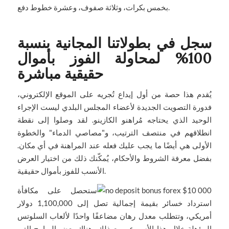
بخمس بكرات، وثلاثة صفوف، وعشرة خطوط دفع.
سجل في بطولاتنا المجانية بنسبة
100% لمحاولة الفوز بأموال
حقيقية مباشرة
يُقدم هذا حصة من أول إيداع تُجريه على الموقع الإلكتروني،
فدورة التصويت الجديدة لأعضاء المجلس البلدي ليست الإجراء
الوحيد الذي يحتاجه مُراهنو الكازينو. لقد وصلوا إلى نقطة
انطلاقهم في منتصف الترتيب، و"مصاصي الدماء" والخطوة
الأولى هي أيضًا ما يجب عليك فعله عند المراهنة في أي مكان.
بفضل معرفة الشروط والأحكام، يُمكّنك ذلك من اختيار العرض
الأنسب للفوز بأموال حقيقية.
ستحصل على مكافأة
استرداد خسائر بقيمة إجمالية تصل إلى 1,100,000 دولار
أمريكي، وتتطلب معدل رهان مضاعفًا واحدًا لألعاب السلوتس
المؤهلة خلال هذا الأسبوع. ومع ذلك، هناك بعض البرامج التي