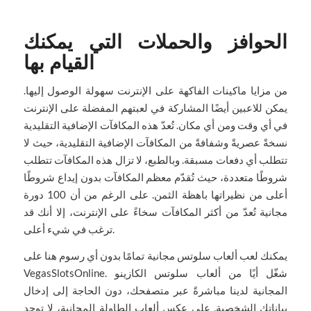
الحوافز والحملات التي يمكنك
القيام بها
من مزايا ماكينات الفاكهة على الإنترنت سهولة الوصول إليها.
يمكن للاعبين أيضًا المشاركة في لعبتهم المفضلة على الإنترنت
في أي وقت ومن أي مكان. تُعدّ هذه المكافآت الإضافية التقليدية
نسخةً عصريةً وشفافةً من المكافآت الإضافية التقليدية، حيث لا
تتطلب أي دفعات مسبقة. وبالطبع، لا تزال هذه المكافآت تتطلب
شروطًا متعددة، حيث تُقدّم معظم المكافآت بدون إيداع شروطًا
أعلى من نظيراتها باهظة الثمن. على الرغم من أن 100 دورة
مجانية تُعدّ من أكثر المكافآت سخاءً على الإنترنت، إلا أنك قد
ترغب في شيء أعلى.
يمكنك لعب ألعاب سلوتس مجانية تمامًا بدون أي رسوم هنا على
VegasSlotsOnline. شغّل أيًا من ألعاب سلوتس الكازينو
المجانية لدينا مباشرةً عبر متصفحك، دون الحاجة إلى إدخال
بياناتك الشخصية. على عكس ألعاب الطاولة المجانية، لا توجد